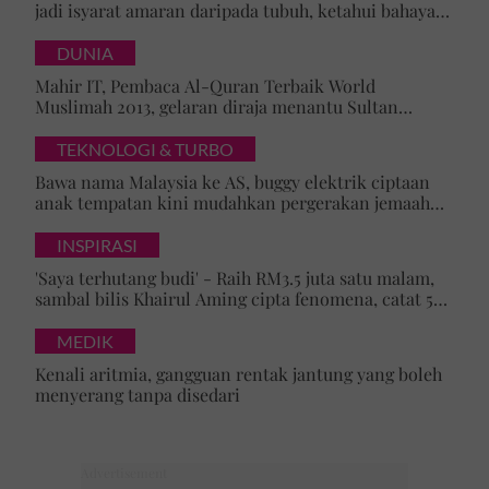
jadi isyarat amaran daripada tubuh, ketahui bahaya
tersembunyi OSA
DUNIA
Mahir IT, Pembaca Al-Quran Terbaik World
Muslimah 2013, gelaran diraja menantu Sultan
Brunei, Pengiran Raabi’atul Adawiyyah ditarik serta-
merta
TEKNOLOGI & TURBO
Bawa nama Malaysia ke AS, buggy elektrik ciptaan
anak tempatan kini mudahkan pergerakan jemaah
majlis ilmu
INSPIRASI
'Saya terhutang budi' - Raih RM3.5 juta satu malam,
sambal bilis Khairul Aming cipta fenomena, catat 5
rekod baharu!
MEDIK
Kenali aritmia, gangguan rentak jantung yang boleh
menyerang tanpa disedari