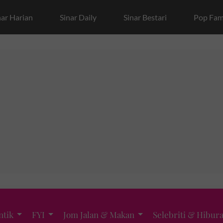
nar Harian
Sinar Daily
Sinar Bestari
Pop Fam
ntik
FYI
Jom Jalan & Makan
Selebriti & Hibur