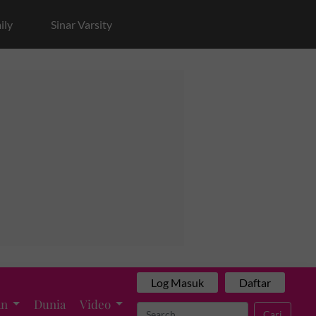
ily
Sinar Varsity
Log Masuk
Daftar
an
Dunia
Video
Cari