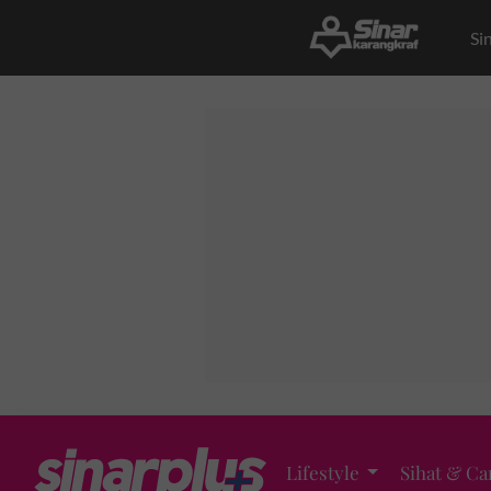
Si
Lifestyle
Sihat & Ca