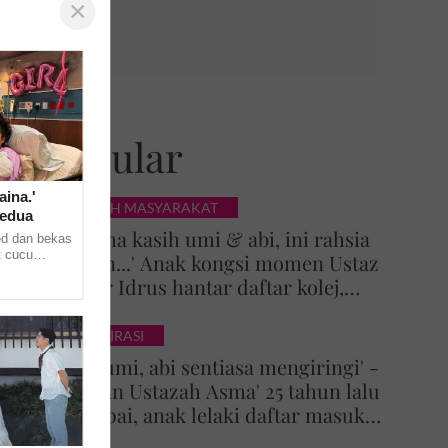
×
Popular
aina.'
KISAH MASYARAKAT
kedua
'Terima kasih umi & abi, ini rahsia
ed dan bekas
t cucu
Tuhan...' Anak kongsi momen Ustaz
enerusi
Azhar Idrus hantar daftar kolej,
 ...
luahan hati undang sebak!
INSPIRASI
'Doa umi, abi sentiasa mengiringi' -
Impian Ustazah Asma' 25 tahun lalu
tercapai, anak lelaki daftar masuk
Universiti Malaya