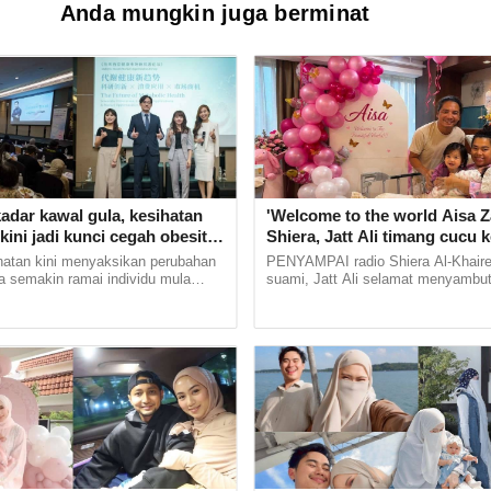
Anda mungkin juga berminat
adar kawal gula, kesihatan
'Welcome to the world Aisa Z
kini jadi kunci cegah obesiti
Shiera, Jatt Ali timang cucu 
tes
atan kini menyaksikan perubahan
PENYAMPAI radio Shiera Al-Khair
a semakin ramai individu mula
suami, Jatt Ali selamat menyambu
hatian kepada kesihatan metabolik
keduanya pada Isnin lalu. Shiera m
kah...
Instagram berkongsi momen anak...