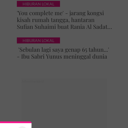
HIBURAN LOKAL
'You complete me' - jarang kongsi
kisah rumah tangga, hantaran
Sufian Suhaimi buat Rania Al Sadat
curi perhatian
HIBURAN LOKAL
'Sebulan lagi saya genap 65 tahun...'
- Ibu Sabri Yunus meninggal dunia