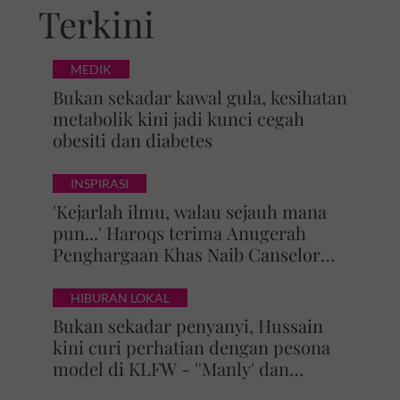
Terkini
MEDIK
Bukan sekadar kawal gula, kesihatan
metabolik kini jadi kunci cegah
obesiti dan diabetes
INSPIRASI
'Kejarlah ilmu, walau sejauh mana
pun...' Haroqs terima Anugerah
Penghargaan Khas Naib Canselor
UPSI
HIBURAN LOKAL
Bukan sekadar penyanyi, Hussain
kini curi perhatian dengan pesona
model di KLFW - ''Manly' dan
maskulin betul dia berjalan'