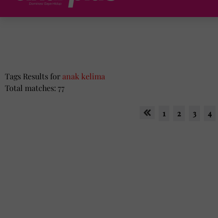
Tags Results for
anak kelima
Total matches: 77
1
2
3
4