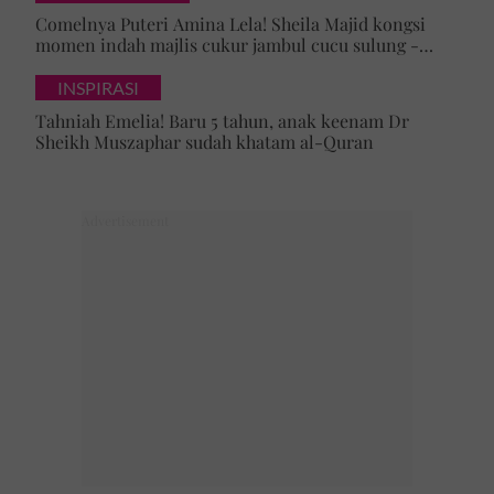
Comelnya Puteri Amina Lela! Sheila Majid kongsi
momen indah majlis cukur jambul cucu sulung -
'Syukur alhamdulillah'
INSPIRASI
Tahniah Emelia! Baru 5 tahun, anak keenam Dr
Sheikh Muszaphar sudah khatam al-Quran