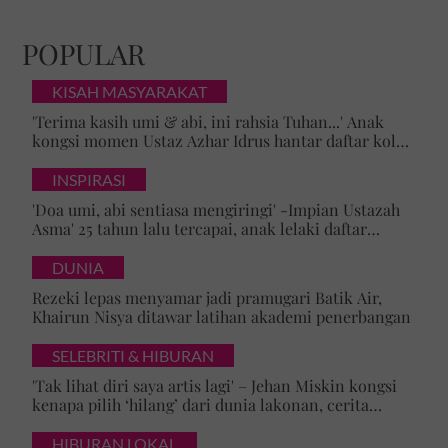
POPULAR
KISAH MASYARAKAT
'Terima kasih umi & abi, ini rahsia Tuhan...' Anak
kongsi momen Ustaz Azhar Idrus hantar daftar kolej,
luahan hati undang sebak!
INSPIRASI
'Doa umi, abi sentiasa mengiringi' -Impian Ustazah
Asma' 25 tahun lalu tercapai, anak lelaki daftar
masuk Universiti Malaya
DUNIA
Rezeki lepas menyamar jadi pramugari Batik Air,
Khairun Nisya ditawar latihan akademi penerbangan
SELEBRITI & HIBURAN
'Tak lihat diri saya artis lagi' – Jehan Miskin kongsi
kenapa pilih ‘hilang’ dari dunia lakonan, cerita
cabaran besarkan anak campuran
HIBURAN LOKAL