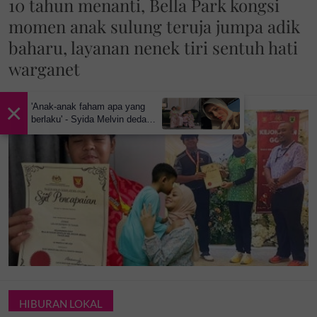
10 tahun menanti, Bella Park kongsi
momen anak sulung teruja jumpa adik
baharu, layanan nenek tiri sentuh hati
warganet
×
'Anak-anak faham apa yang
berlaku' - Syida Melvin dedah
lima bulan tidak sebumbung
dengan suami, pilih pulang ke
kampung
HIBURAN LOKAL