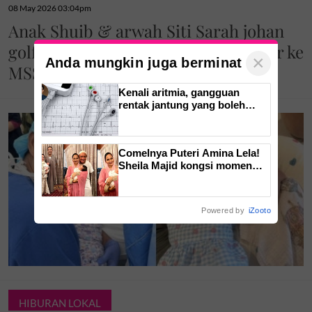
08 May 2026 03:04pm
Anak Shuib & arwah Siti Sarah johan
golf peringkat negeri, wakil Selangor ke
×
Anda mungkin juga berminat
MSSM. 'Arwah ibu pasti bangga'
Kenali aritmia, gangguan
rentak jantung yang boleh
menyerang tanpa disedari
Comelnya Puteri Amina Lela!
Sheila Majid kongsi momen
indah majlis cukur jambul cucu
sulung -'Syukur alhamdulillah'
Powered by
iZooto
HIBURAN LOKAL