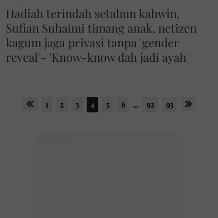
Hadiah terindah setahun kahwin,
Sufian Suhaimi timang anak, netizen
kagum jaga privasi tanpa 'gender
reveal'- 'Know-know dah jadi ayah'
1
2
3
4
5
6
...
92
93