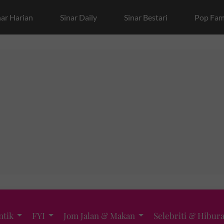
nar Harian
Sinar Daily
Sinar Bestari
Pop Fam
ntik
FYI
Jom Jalan & Makan
Selebriti & Hibur