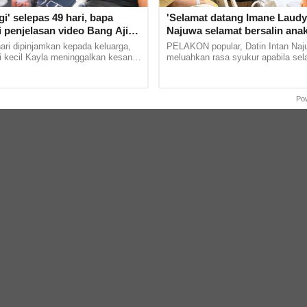
gi' selepas 49 hari, bapa
'Selamat datang Imane Laudya
i penjelasan video Bang Aji
Najuwa selamat bersalin ana
 'Nanti dah 'lega', adik
ri dipinjamkan kepada keluarga,
PELAKON popular, Datin Intan Naj
i kecil Kayla meninggalkan kesan
meluahkan rasa syukur apabila sel
patah lagi buat abangnya yang
melahirkan cahaya mata keduanya,
mengerti... ......
bayi perempuan, pada Ahad. Khabar.
Po