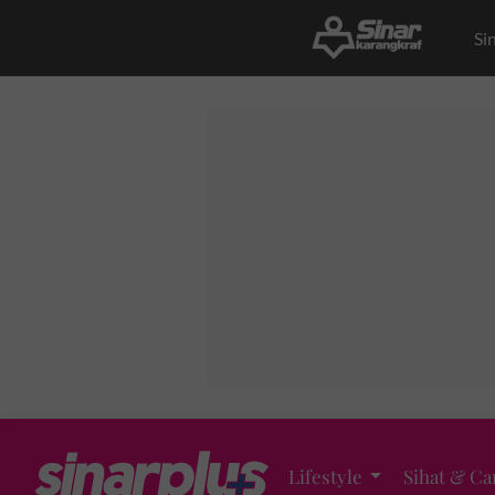
Si
Lifestyle
Sihat & Ca