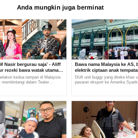
Anda mungkin juga berminat
M Nasir bergurau saja’ - Aliff
Bawa nama Malaysia ke AS, 
ur rezeki bawa watak utama
elektrik ciptaan anak tempata
iu, nafi dipilih kerana rupa
mudahkan pergerakan jemaah
elakon kedua tampan di Malaysia
DUA unit buggy yang direka khas u
ilmu
uk membintangi dalam Teater
pasaran eksport ke Amerika Syarika
sur & Liu yang bakal dipentaskan
sahaja membawa nama Malaysia k
aya dari 10... ...
antarabangsa, malah turut... ...