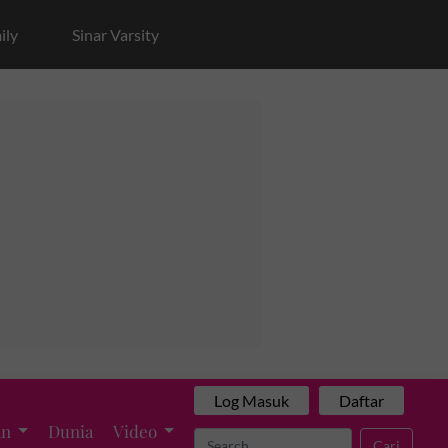
ily
Sinar Varsity
Log Masuk
Daftar
an
Dunia
Video
Cari