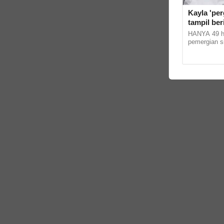
Kayla 'per
tampil ber
bagi susu -
HANYA 49 ha
baliklah'
pemergian s
mendalam, a
masih belum 