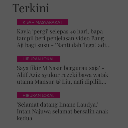
Terkini
KISAH MASYARAKAT
Kayla 'pergi' selepas 49 hari, bapa
tampil beri penjelasan video Bang
Aji bagi susu - 'Nanti dah 'lega', adik
baliklah'
HIBURAN LOKAL
Saya fikir M Nasir bergurau saja’ -
Aliff Aziz syukur rezeki bawa watak
utama Mansur & Liu, nafi dipilih
kerana rupa
HIBURAN LOKAL
'Selamat datang Imane Laudya.'
Intan Najuwa selamat bersalin anak
kedua