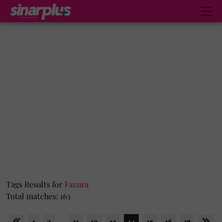
Tags Results for
Fazura
Total matches: 163
1
2
...
11
12
13
14
15
16
17