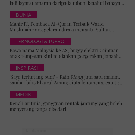
jadi isyarat amaran daripada tubuh, ketahui bahaya
tersembunyi OSA
DUNIA
Mahir IT, Pembaca Al-Quran Terbaik World
Muslimah 2013, gelaran diraja menantu Sultan
Brunei, Pengiran Raabi’atul Adawiyyah ditarik serta-
merta
TEKNOLOGI & TURBO
Bawa nama Malaysia ke AS, buggy elektrik ciptaan
anak tempatan kini mudahkan pergerakan jemaah
majlis ilmu
INSPIRASI
'Saya terhutang budi' - Raih RM3.5 juta satu malam,
sambal bilis Khairul Aming cipta fenomena, catat 5
rekod baharu!
MEDIK
Kenali aritmia, gangguan rentak jantung yang boleh
menyerang tanpa disedari