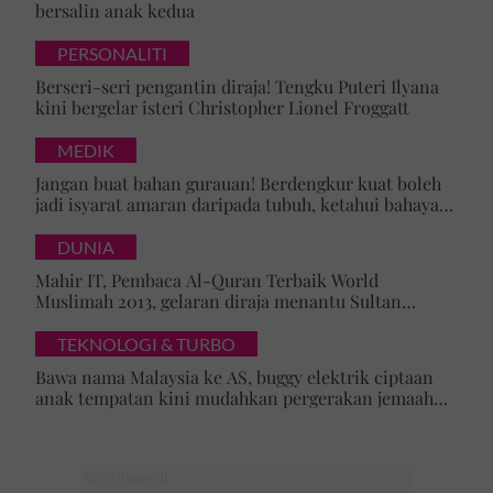
bersalin anak kedua
PERSONALITI
Berseri-seri pengantin diraja! Tengku Puteri Ilyana
kini bergelar isteri Christopher Lionel Froggatt
MEDIK
Jangan buat bahan gurauan! Berdengkur kuat boleh
jadi isyarat amaran daripada tubuh, ketahui bahaya
tersembunyi OSA
DUNIA
Mahir IT, Pembaca Al-Quran Terbaik World
Muslimah 2013, gelaran diraja menantu Sultan
Brunei, Pengiran Raabi’atul Adawiyyah ditarik serta-
merta
TEKNOLOGI & TURBO
Bawa nama Malaysia ke AS, buggy elektrik ciptaan
anak tempatan kini mudahkan pergerakan jemaah
majlis ilmu