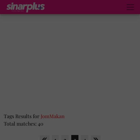
Tags Results for
JomMakan
Total matches: 40
1
2
3
4