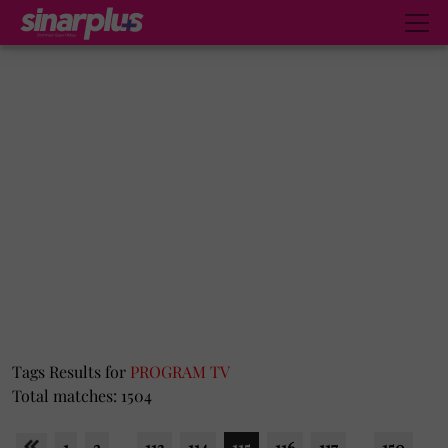
Tags Results for
PROGRAM TV
Total matches: 1504
1
2
...
113
114
115
116
117
...
150