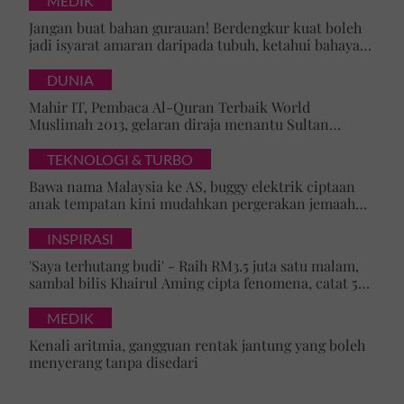
MEDIK
Jangan buat bahan gurauan! Berdengkur kuat boleh
jadi isyarat amaran daripada tubuh, ketahui bahaya
tersembunyi OSA
DUNIA
Mahir IT, Pembaca Al-Quran Terbaik World
Muslimah 2013, gelaran diraja menantu Sultan
Brunei, Pengiran Raabi’atul Adawiyyah ditarik serta-
merta
TEKNOLOGI & TURBO
Bawa nama Malaysia ke AS, buggy elektrik ciptaan
anak tempatan kini mudahkan pergerakan jemaah
majlis ilmu
INSPIRASI
'Saya terhutang budi' - Raih RM3.5 juta satu malam,
sambal bilis Khairul Aming cipta fenomena, catat 5
rekod baharu!
MEDIK
Kenali aritmia, gangguan rentak jantung yang boleh
menyerang tanpa disedari