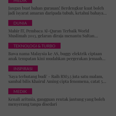
MEDIK
Jangan buat bahan gurauan! Berdengkur kuat boleh
jadi isyarat amaran daripada tubuh, ketahui bahaya
tersembunyi OSA
DUNIA
Mahir IT, Pembaca Al-Quran Terbaik World
Muslimah 2013, gelaran diraja menantu Sultan
Brunei, Pengiran Raabi’atul Adawiyyah ditarik serta-
merta
TEKNOLOGI & TURBO
Bawa nama Malaysia ke AS, buggy elektrik ciptaan
anak tempatan kini mudahkan pergerakan jemaah
majlis ilmu
INSPIRASI
'Saya terhutang budi' - Raih RM3.5 juta satu malam,
sambal bilis Khairul Aming cipta fenomena, catat 5
rekod baharu!
MEDIK
Kenali aritmia, gangguan rentak jantung yang boleh
menyerang tanpa disedari