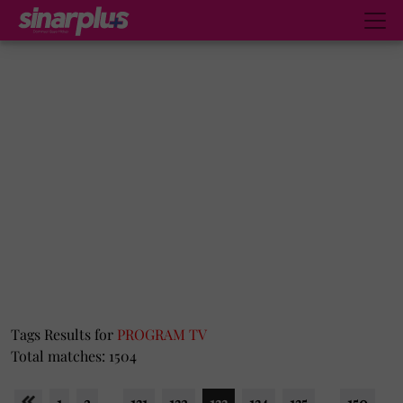
Tags Results for
PROGRAM TV
Total matches: 1504
1
2
...
131
132
133
134
135
...
150