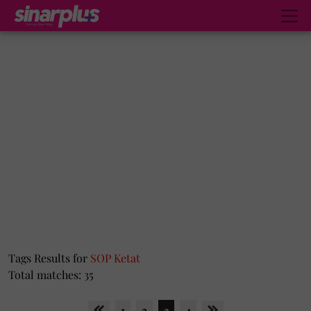
Tags Results for
SOP Ketat
Total matches: 35
1
2
3
4