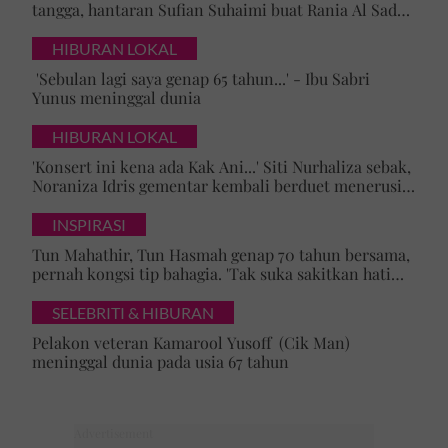
tangga, hantaran Sufian Suhaimi buat Rania Al Sadat
curi perhatian
HIBURAN LOKAL
'Sebulan lagi saya genap 65 tahun...' - Ibu Sabri
Yunus meninggal dunia
HIBURAN LOKAL
'Konsert ini kena ada Kak Ani...' Siti Nurhaliza sebak,
Noraniza Idris gementar kembali berduet menerusi
'Hati Kama' selepas 25 tahun
INSPIRASI
Tun Mahathir, Tun Hasmah genap 70 tahun bersama,
pernah kongsi tip bahagia. 'Tak suka sakitkan hati
pasangan, kahwin sampai akhir hayat'
SELEBRITI & HIBURAN
Pelakon veteran Kamarool Yusoff (Cik Man)
meninggal dunia pada usia 67 tahun