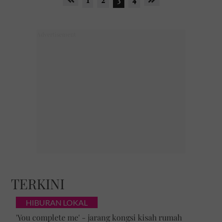
TERKINI
HIBURAN LOKAL
'You complete me' - jarang kongsi kisah rumah