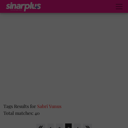
Tags Results for
Sabri Yunus
Total matches: 40
1
2
3
4