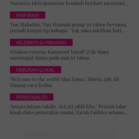
Noraniza Idris gementar kembali berduet menerusi
'Hati Kama' selepas 25 tahun
INSPIRASI
Tun Mahathir, Tun Hasmah genap 70 tahun bersama,
pernah kongsi tip bahagia. 'Tak suka sakitkan hati
pasangan, kahwin sampai akhir hayat'
SELEBRITI & HIBURAN
Pelakon veteran Kamarool Yusoff (Cik Man)
meninggal dunia pada usia 67 tahun
HIBURAN LOKAL
'Welcome to the world Aisa Zaina.' Shiera, Jatt Ali
timang cucu kedua
PERSONALITI
'Antara jutaan takdir, ALLAH pilih kita.' Pernah tular
kisah duka pemergian suami, Farah Fakhira selamat
bernikah