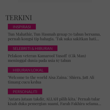
TERKINI
INSPIRASI
Tun Mahathir, Tun Hasmah genap 70 tahun bersama,
pernah kongsi tip bahagia. 'Tak suka sakitkan hati
pasangan, kahwin sampai akhir hayat'
SELEBRITI & HIBURAN
Pelakon veteran Kamarool Yusoff (Cik Man)
meninggal dunia pada usia 67 tahun
HIBURAN LOKAL
'Welcome to the world Aisa Zaina.' Shiera, Jatt Ali
timang cucu kedua
PERSONALITI
'Antara jutaan takdir, ALLAH pilih kita.' Pernah tular
kisah duka pemergian suami, Farah Fakhira selamat
bernikah