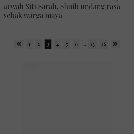
arwah Siti Sarah, Shuib undang rasa
sebak warga maya
1
2
3
4
5
6
...
15
16