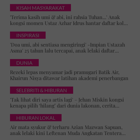
KISAH MASYARAKAT
'Terima kasih umi & abi, ini rahsia Tuhan...' Anak
kongsi momen Ustaz Azhar Idrus hantar daftar kolej,
luahan hati undang sebak!
INSPIRASI
'Doa umi, abi sentiasa mengiringi' -Impian Ustazah
Asma' 25 tahun lalu tercapai, anak lelaki daftar
masuk Universiti Malaya
DUNIA
Rezeki lepas menyamar jadi pramugari Batik Air,
Khairun Nisya ditawar latihan akademi penerbangan
SELEBRITI & HIBURAN
'Tak lihat diri saya artis lagi' – Jehan Miskin kongsi
kenapa pilih ‘hilang’ dari dunia lakonan, cerita
cabaran besarkan anak campuran
HIBURAN LOKAL
Air mata syukur & terharu Azian Mazwan Sapuan,
anak lelaki kini Leftenan Muda Angkatan Tentera
Malaysia: 'Mama sentiasa doakan…'