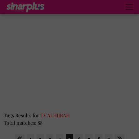
Tags Results for
TV ALHIJRAH
Total matches: 88
1
2
3
4
5
6
7
8
9