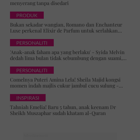
menyerang tanpa disedari
PRODUK
Bukan sekadar wangian, Romano dan Enchanteur
Luxe perkenal Elixir de Parfum untuk serlahkan
keyakinan diri
PERSONALITI
'Anak-anak faham apa yang berlaku' - Syida Melvin
dedah lima bulan tidak sebumbung dengan suami,
pilih pulang ke kampung
PERSONALITI
Comelnya Puteri Amina Lela! Sheila Majid kongsi
momen indah majlis cukur jambul cucu sulung -
'Syukur alhamdulillah'
INSPIRASI
Tahniah Emelia! Baru 5 tahun, anak keenam Dr
Sheikh Muszaphar sudah khatam al-Quran