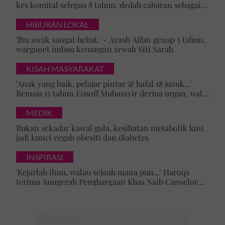
kes komital selepas 8 tahun, dedah cabaran sebagai
ibu yang terus berjuang
HIBURAN LOKAL
'Ibu awak sangat hebat.' - Ayash Affan genap 5 tahun,
warganet imbau kenangan arwah Siti Sarah
KISAH MASYARAKAT
'Anak yang baik, pelajar pintar & hafal 18 juzuk...'
Remaja 15 tahun Eusoff Mubassyir derma organ, walk
of honour menyentuh hati
MEDIK
Bukan sekadar kawal gula, kesihatan metabolik kini
jadi kunci cegah obesiti dan diabetes
INSPIRASI
'Kejarlah ilmu, walau sejauh mana pun...' Haroqs
terima Anugerah Penghargaan Khas Naib Canselor
UPSI