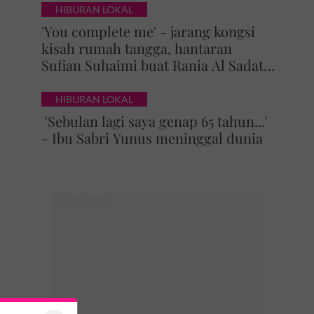
HIBURAN LOKAL
'You complete me' - jarang kongsi
kisah rumah tangga, hantaran
Sufian Suhaimi buat Rania Al Sadat
curi perhatian
HIBURAN LOKAL
'Sebulan lagi saya genap 65 tahun...'
- Ibu Sabri Yunus meninggal dunia