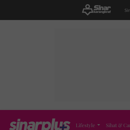
Si
Lifestyle
Sihat & Ca