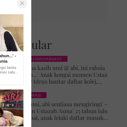
×
Popular
hun...' -
KISAH MASYARAKAT
unia
'Terima kasih umi & abi, ini rahsia
gsi berita
rusi satu
Tuhan...' Anak kongsi momen Ustaz
Mai Pi Mai
Azhar Idrus hantar daftar kolej,
luahan hati undang sebak!
INSPIRASI
'Doa umi, abi sentiasa mengiringi' -
Impian Ustazah Asma' 25 tahun lalu
tercapai, anak lelaki daftar masuk
Universiti Malaya