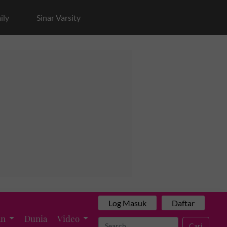
ily
Sinar Varsity
Log Masuk
Daftar
an
Dunia
Video
Cari