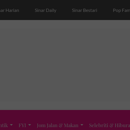
nar Harian
Sinar Daily
Sinar Bestari
Pop Fam
ntik
FYI
Jom Jalan & Makan
Selebriti & Hibur