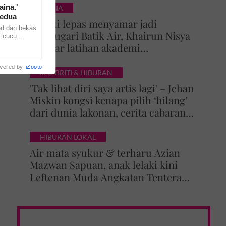
aina.'
DUNIA
kedua
Rezeki lepas menyamar jadi
ed dan bekas
pramugari Batik Air, Khairun Nisya
t cucu
enerusi
ditawar latihan akademi
 ...
penerbangan
wered by
iZooto
SELEBRITI & HIBURAN
'Tak lihat diri saya artis lagi' – Jehan
Miskin kongsi kenapa pilih ‘hilang’
dari dunia lakonan, cerita cabaran
besarkan anak campuran
HIBURAN LOKAL
Air mata syukur & terharu Azian
Mazwan Sapuan, anak lelaki kini
Leftenan Muda Angkatan Tentera
Malaysia: 'Mama sentiasa doakan…'