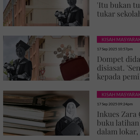
'Itu bukan t
tukar sekola
KISAH MASYARA
17 Sep 2025 10:57pm
Dompet dida
disiasat. 'Se
kepada pemil
KISAH MASYARA
17 Sep 2025 09:24pm
Inkues Zara 
buku latihan
dalam lokar,