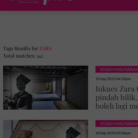
Tags Results for
ZARA
Total matches: 142
KISAH MASYARA
18 Sep 2025 04:20pm
Inkues Zara 
pindah bilik
boleh lagi me
KISAH MASYARA
18 Sep 2025 03:06pm