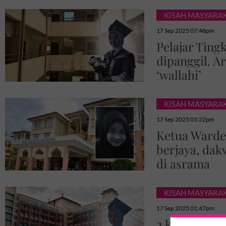
KISAH MASYARA
17 Sep 2025 07:48pm
Pelajar Ting
dipanggil. A
‘wallahi’
KISAH MASYARA
17 Sep 2025 03:22pm
Ketua Warden
berjaya, dak
di asrama
KISAH MASYARA
17 Sep 2025 01:47pm
2 kali jelask