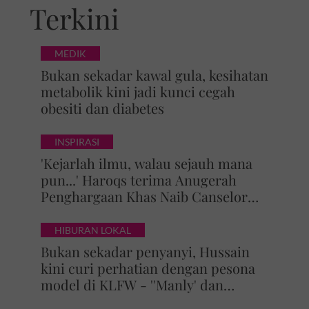
Terkini
MEDIK
Bukan sekadar kawal gula, kesihatan
metabolik kini jadi kunci cegah
obesiti dan diabetes
INSPIRASI
'Kejarlah ilmu, walau sejauh mana
pun...' Haroqs terima Anugerah
Penghargaan Khas Naib Canselor
UPSI
HIBURAN LOKAL
Bukan sekadar penyanyi, Hussain
kini curi perhatian dengan pesona
model di KLFW - ''Manly' dan
maskulin betul dia berjalan'