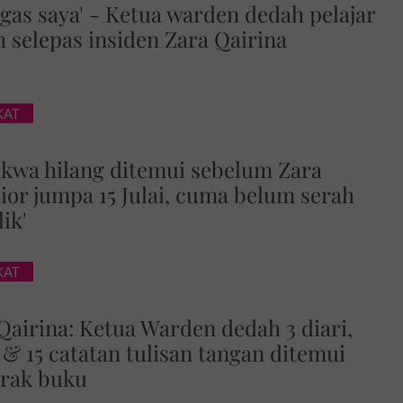
ugas saya' - Ketua warden dedah pelajar
h selepas insiden Zara Qairina
KAT
kwa hilang ditemui sebelum Zara
nior jumpa 15 Julai, cuma belum serah
ik'
KAT
Qairina: Ketua Warden dedah 3 diari,
 & 15 catatan tulisan tangan ditemui
 rak buku