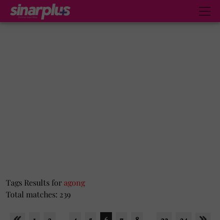
Tags Results for
agong
Total matches: 239
1
2
...
4
5
6
7
8
...
23
24