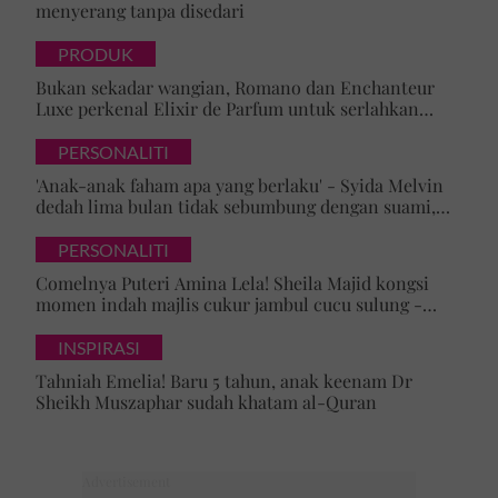
menyerang tanpa disedari
PRODUK
Bukan sekadar wangian, Romano dan Enchanteur
Luxe perkenal Elixir de Parfum untuk serlahkan
keyakinan diri
PERSONALITI
'Anak-anak faham apa yang berlaku' - Syida Melvin
dedah lima bulan tidak sebumbung dengan suami,
pilih pulang ke kampung
PERSONALITI
Comelnya Puteri Amina Lela! Sheila Majid kongsi
momen indah majlis cukur jambul cucu sulung -
'Syukur alhamdulillah'
INSPIRASI
Tahniah Emelia! Baru 5 tahun, anak keenam Dr
Sheikh Muszaphar sudah khatam al-Quran