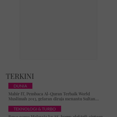
TERKINI
DUNIA
Mahir IT, Pembaca Al-Quran Terbaik World
Muslimah 2013, gelaran diraja menantu Sultan
Brunei, Pengiran Raabi’atul Adawiyyah ditarik serta-
merta
TEKNOLOGI & TURBO
Bawa nama Malaysia ke AS, buggy elektrik ciptaan