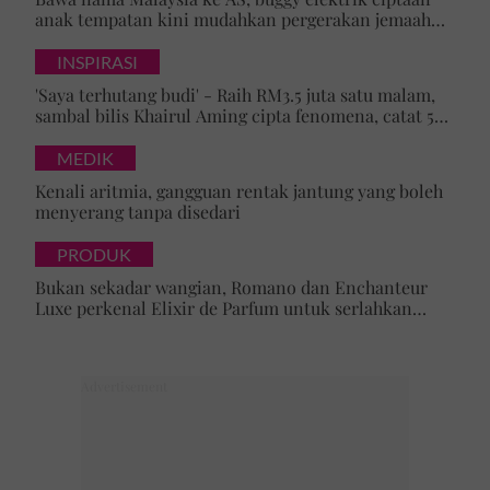
anak tempatan kini mudahkan pergerakan jemaah
majlis ilmu
INSPIRASI
'Saya terhutang budi' - Raih RM3.5 juta satu malam,
sambal bilis Khairul Aming cipta fenomena, catat 5
rekod baharu!
MEDIK
Kenali aritmia, gangguan rentak jantung yang boleh
menyerang tanpa disedari
PRODUK
Bukan sekadar wangian, Romano dan Enchanteur
Luxe perkenal Elixir de Parfum untuk serlahkan
keyakinan diri