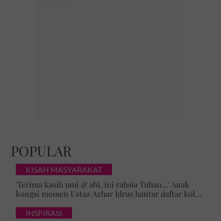
POPULAR
KISAH MASYARAKAT
'Terima kasih umi & abi, ini rahsia Tuhan...' Anak
kongsi momen Ustaz Azhar Idrus hantar daftar kolej,
luahan hati undang sebak!
INSPIRASI