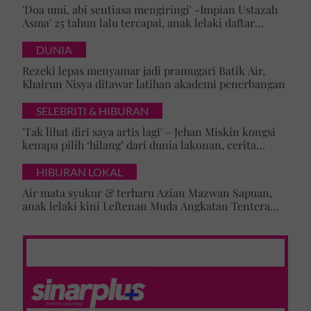
'Doa umi, abi sentiasa mengiringi' -Impian Ustazah
Asma' 25 tahun lalu tercapai, anak lelaki daftar
masuk Universiti Malaya
DUNIA
Rezeki lepas menyamar jadi pramugari Batik Air,
Khairun Nisya ditawar latihan akademi penerbangan
SELEBRITI & HIBURAN
'Tak lihat diri saya artis lagi' – Jehan Miskin kongsi
kenapa pilih ‘hilang’ dari dunia lakonan, cerita
cabaran besarkan anak campuran
HIBURAN LOKAL
Air mata syukur & terharu Azian Mazwan Sapuan,
anak lelaki kini Leftenan Muda Angkatan Tentera
Malaysia: 'Mama sentiasa doakan…'