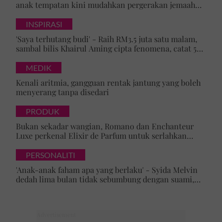
anak tempatan kini mudahkan pergerakan jemaah
majlis ilmu
INSPIRASI
'Saya terhutang budi' - Raih RM3.5 juta satu malam,
sambal bilis Khairul Aming cipta fenomena, catat 5
rekod baharu!
MEDIK
Kenali aritmia, gangguan rentak jantung yang boleh
menyerang tanpa disedari
PRODUK
Bukan sekadar wangian, Romano dan Enchanteur
Luxe perkenal Elixir de Parfum untuk serlahkan
keyakinan diri
PERSONALITI
'Anak-anak faham apa yang berlaku' - Syida Melvin
dedah lima bulan tidak sebumbung dengan suami,
pilih pulang ke kampung