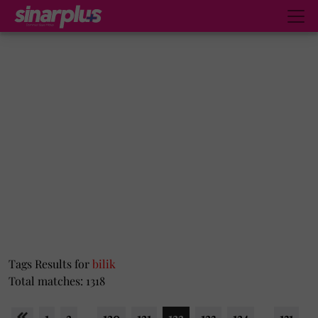
Tags Results for
bilik
Total matches: 1318
1
2
...
120
121
122
123
124
...
131