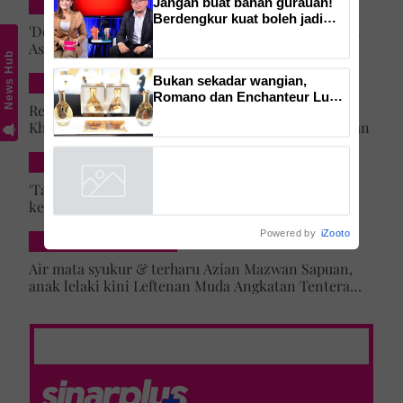
Jangan buat bahan gurauan!
INSPIRASI
Berdengkur kuat boleh jadi
'Doa umi, abi sentiasa mengiringi' -Impian Ustazah
isyarat amaran daripada tubuh,
Asma' 25 tahun lalu tercapai, anak lelaki daftar
ketahui bahaya tersembunyi
News Hub
masuk Universiti Malaya
OSA
Bukan sekadar wangian,
DUNIA
Romano dan Enchanteur Luxe
Rezeki lepas menyamar jadi pramugari Batik Air,
perkenal Elixir de Parfum
Khairun Nisya ditawar latihan akademi penerbangan
untuk serlahkan keyakinan diri
SELEBRITI & HIBURAN
'Tak lihat diri saya artis lagi' – Jehan Miskin kongsi
kenapa pilih ‘hilang’ dari dunia lakonan, cerita
cabaran besarkan anak campuran
Powered by
iZooto
HIBURAN LOKAL
Air mata syukur & terharu Azian Mazwan Sapuan,
anak lelaki kini Leftenan Muda Angkatan Tentera
Malaysia: 'Mama sentiasa doakan…'