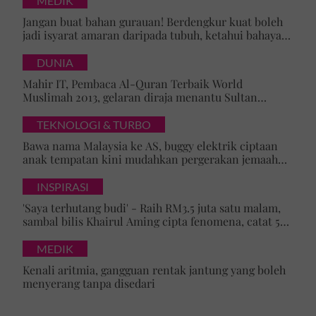
MEDIK
Jangan buat bahan gurauan! Berdengkur kuat boleh
jadi isyarat amaran daripada tubuh, ketahui bahaya
tersembunyi OSA
DUNIA
Mahir IT, Pembaca Al-Quran Terbaik World
Muslimah 2013, gelaran diraja menantu Sultan
Brunei, Pengiran Raabi’atul Adawiyyah ditarik serta-
merta
TEKNOLOGI & TURBO
Bawa nama Malaysia ke AS, buggy elektrik ciptaan
anak tempatan kini mudahkan pergerakan jemaah
majlis ilmu
INSPIRASI
'Saya terhutang budi' - Raih RM3.5 juta satu malam,
sambal bilis Khairul Aming cipta fenomena, catat 5
rekod baharu!
MEDIK
Kenali aritmia, gangguan rentak jantung yang boleh
menyerang tanpa disedari