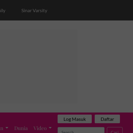
ily
Sinar Varsity
Log Masuk
Daftar
an
Dunia
Video
Cari