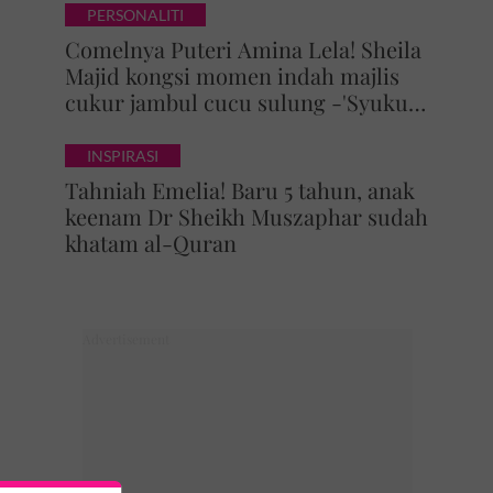
PERSONALITI
Comelnya Puteri Amina Lela! Sheila
Majid kongsi momen indah majlis
cukur jambul cucu sulung -'Syukur
alhamdulillah'
INSPIRASI
Tahniah Emelia! Baru 5 tahun, anak
keenam Dr Sheikh Muszaphar sudah
khatam al-Quran