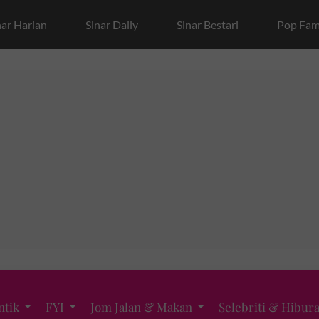
nar Harian
Sinar Daily
Sinar Bestari
Pop Fam
ntik
FYI
Jom Jalan & Makan
Selebriti & Hibur