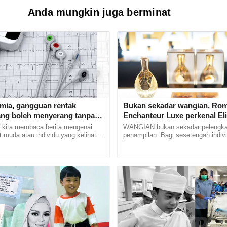
Anda mungkin juga berminat
tmia, gangguan rentak
Bukan sekadar wangian, Ro
ang boleh menyerang tanpa
Enchanteur Luxe perkenal Eli
Parfum untuk serlahkan keyak
 kita membaca berita mengenai
WANGIAN bukan sekadar pelengk
t muda atau individu yang kelihatan
penampilan. Bagi sesetengah indiv
tiba rebah dan meninggal dunia
menjadi sebahagian daripada identiti
kan,... ......
membangkitkan keyakinan serta... .