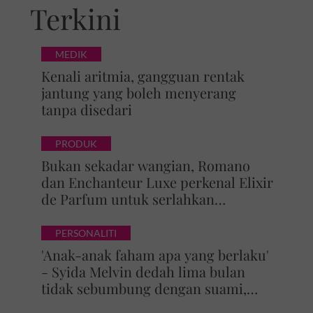
Terkini
MEDIK
Kenali aritmia, gangguan rentak
jantung yang boleh menyerang
tanpa disedari
PRODUK
Bukan sekadar wangian, Romano
dan Enchanteur Luxe perkenal Elixir
de Parfum untuk serlahkan
keyakinan diri
PERSONALITI
'Anak-anak faham apa yang berlaku'
- Syida Melvin dedah lima bulan
tidak sebumbung dengan suami,
pilih pulang ke kampung