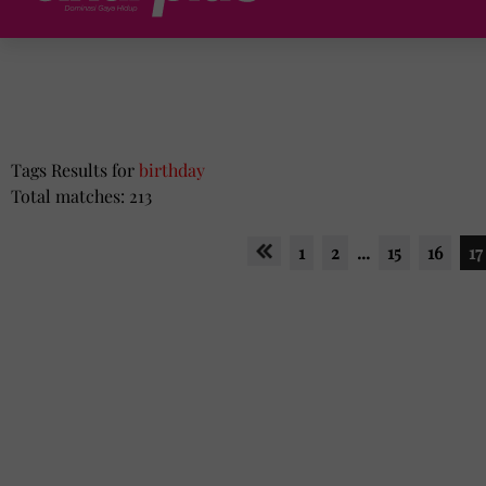
Tags Results for
birthday
Total matches: 213
1
2
...
15
16
17