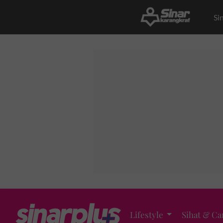
Si
Lifestyle
Sihat & Ca