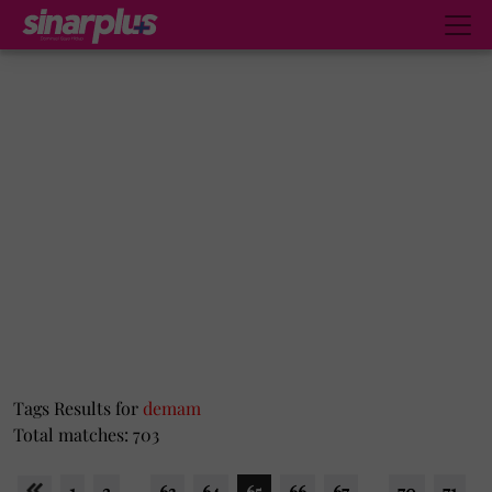
Tags Results for
demam
Total matches: 703
1
2
...
63
64
65
66
67
...
70
71