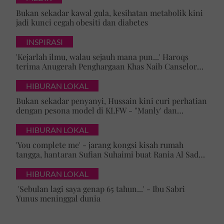
Bukan sekadar kawal gula, kesihatan metabolik kini
jadi kunci cegah obesiti dan diabetes
INSPIRASI
'Kejarlah ilmu, walau sejauh mana pun...' Haroqs
terima Anugerah Penghargaan Khas Naib Canselor
UPSI
HIBURAN LOKAL
Bukan sekadar penyanyi, Hussain kini curi perhatian
dengan pesona model di KLFW - ''Manly' dan
maskulin betul dia berjalan'
HIBURAN LOKAL
'You complete me' - jarang kongsi kisah rumah
tangga, hantaran Sufian Suhaimi buat Rania Al Sadat
curi perhatian
HIBURAN LOKAL
'Sebulan lagi saya genap 65 tahun...' - Ibu Sabri
Yunus meninggal dunia