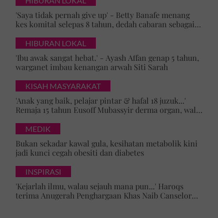
HIBURAN LOKAL
'Saya tidak pernah give up' - Betty Banafe menang
kes komital selepas 8 tahun, dedah cabaran sebagai
ibu yang terus berjuang
HIBURAN LOKAL
'Ibu awak sangat hebat.' - Ayash Affan genap 5 tahun,
warganet imbau kenangan arwah Siti Sarah
KISAH MASYARAKAT
'Anak yang baik, pelajar pintar & hafal 18 juzuk...'
Remaja 15 tahun Eusoff Mubassyir derma organ, walk
of honour menyentuh hati
MEDIK
Bukan sekadar kawal gula, kesihatan metabolik kini
jadi kunci cegah obesiti dan diabetes
INSPIRASI
'Kejarlah ilmu, walau sejauh mana pun...' Haroqs
terima Anugerah Penghargaan Khas Naib Canselor
UPSI