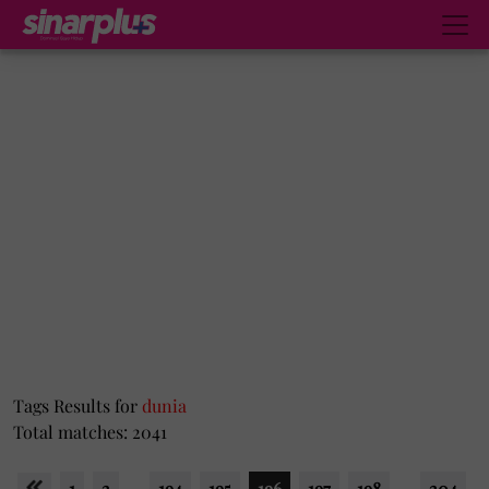
Tags Results for
dunia
Total matches: 2041
1
2
...
194
195
196
197
198
...
204