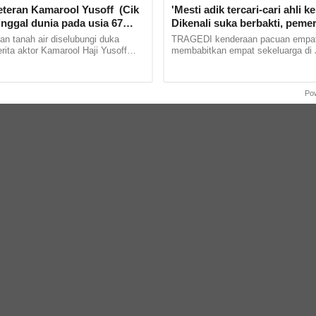
eteran Kamarool Yusoff (Cik
'Mesti adik tercari-cari ahli ke
nggal dunia pada usia 67
Dikenali suka berbakti, peme
Ketua Pemuda UMNO Maran
n tanah air diselubungi duka
TRAGEDI kenderaan pacuan empat
keluarga runtun hati
ita aktor Kamarool Haji Yusoff
membabitkan empat sekeluarga di
dikenali sebagai menghembuskan
Bentong, Bentong, Pahang meruntu
rnya sebentar... ......
warganet. Pemergian Ketua Pemuda.
Po