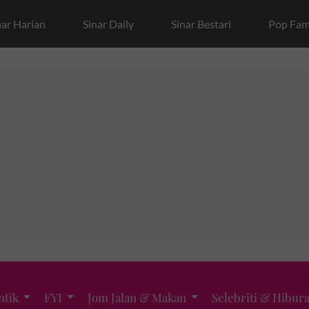
nar Harian
Sinar Daily
Sinar Bestari
Pop Fam
ntik
FYI
Jom Jalan & Makan
Selebriti & Hibur