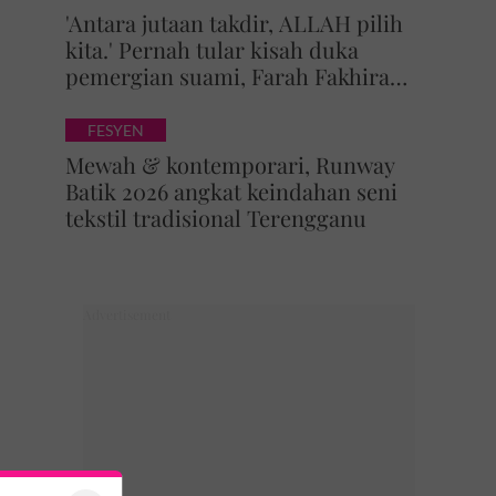
'Antara jutaan takdir, ALLAH pilih
kita.' Pernah tular kisah duka
pemergian suami, Farah Fakhira
selamat bernikah
FESYEN
Mewah & kontemporari, Runway
Batik 2026 angkat keindahan seni
tekstil tradisional Terengganu