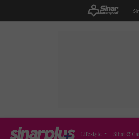
Si
Lifestyle
Sihat & Ca