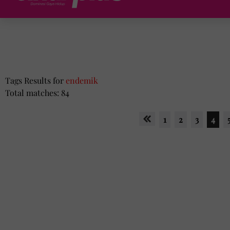
Tags Results for
endemik
Total matches: 84
1
2
3
4