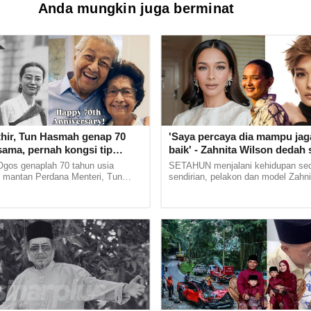
Anda mungkin juga berminat
hir, Tun Hasmah genap 70
'Saya percaya dia mampu ja
sama, pernah kongsi tip
baik' - Zahnita Wilson dedah
Tak suka sakitkan hati
bertunang, buka mulut isu se
 Ogos genaplah 70 tahun usia
SETAHUN menjalani kehidupan se
 kahwin sampai akhir hayat'
kepada bekas suami
 mantan Perdana Menteri, Tun
sendirian, pelakon dan model Zahni
hamed dan isterinya, Tun Hasmah
mengakui hatinya kini sudah dimili
 Tibanya tarikh... ...
sebuah video portal berita... ...