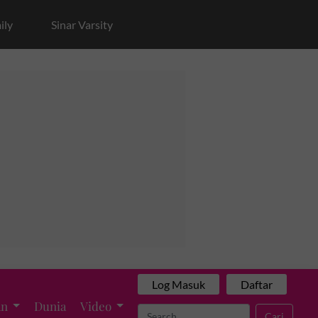
ily
Sinar Varsity
Log Masuk
Daftar
an
Dunia
Video
Cari