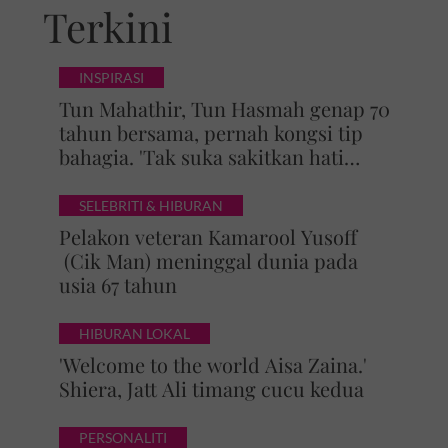
Terkini
INSPIRASI
Tun Mahathir, Tun Hasmah genap 70
tahun bersama, pernah kongsi tip
bahagia. 'Tak suka sakitkan hati
pasangan, kahwin sampai akhir
hayat'
SELEBRITI & HIBURAN
Pelakon veteran Kamarool Yusoff
(Cik Man) meninggal dunia pada
usia 67 tahun
HIBURAN LOKAL
'Welcome to the world Aisa Zaina.'
Shiera, Jatt Ali timang cucu kedua
PERSONALITI