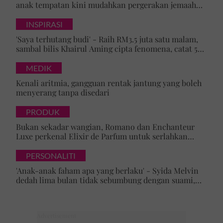
anak tempatan kini mudahkan pergerakan jemaah
majlis ilmu
INSPIRASI
'Saya terhutang budi' - Raih RM3.5 juta satu malam,
sambal bilis Khairul Aming cipta fenomena, catat 5
rekod baharu!
MEDIK
Kenali aritmia, gangguan rentak jantung yang boleh
menyerang tanpa disedari
PRODUK
Bukan sekadar wangian, Romano dan Enchanteur
Luxe perkenal Elixir de Parfum untuk serlahkan
keyakinan diri
PERSONALITI
'Anak-anak faham apa yang berlaku' - Syida Melvin
dedah lima bulan tidak sebumbung dengan suami,
pilih pulang ke kampung