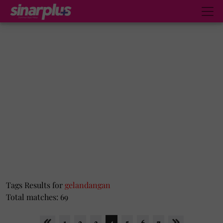
Tags Results for
gelandangan
Total matches: 69
1
2
3
4
5
6
7