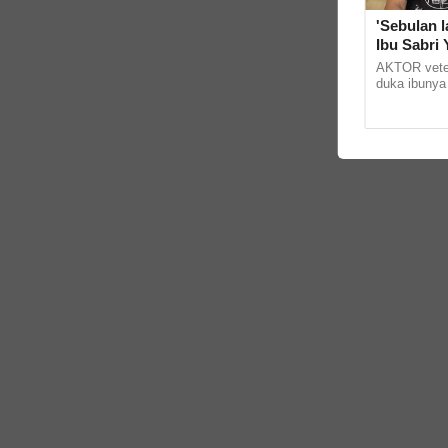
'Sebulan l
Ibu Sabri
AKTOR veter
duka ibunya
hantaran di
Tang Tu itu 