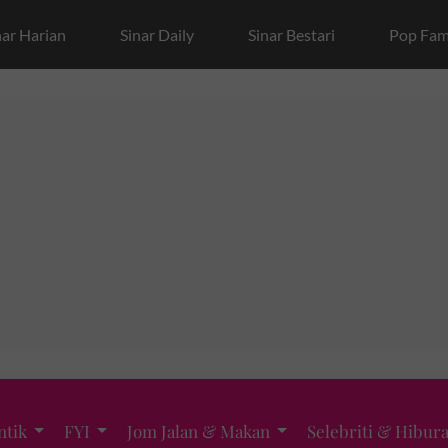
nar Harian
Sinar Daily
Sinar Bestari
Pop Fam
ntik
FYI
Jom Jalan & Makan
Selebriti & Hibur