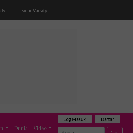
ily
Sinar Varsity
Log Masuk
Daftar
an
Dunia
Video
Cari