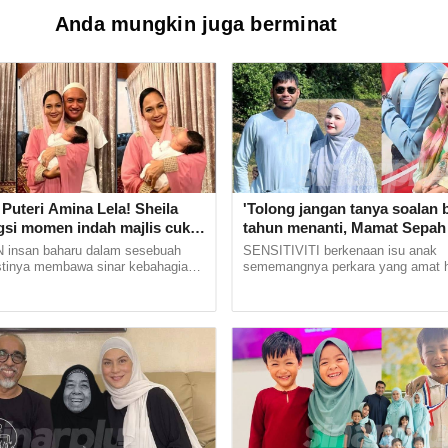
Anda mungkin juga berminat
Puteri Amina Lela! Sheila
'Tolong jangan tanya soalan be
gsi momen indah majlis cukur
tahun menanti, Mamat Sepah 
cu sulung -'Syukur
lihat isteri ditanya tentang zur
insan baharu dalam sesebuah
SENSITIVITI berkenaan isu anak
lah'
mohon doa dikurniakan anak
stinya membawa sinar kebahagiaan
sememangnya perkara yang amat h
diungkapkan dengan kata-kata. Hal
dibicarakan terutama kepada pasa
ut dirasai oleh... ...
isteri yang sedang menantikan zuriat.