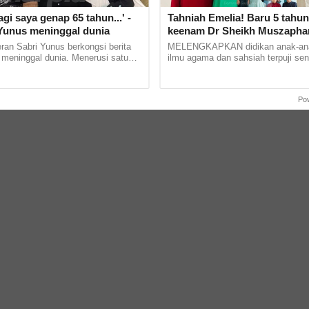
agi saya genap 65 tahun...' -
Tahniah Emelia! Baru 5 tahun
 Yunus meninggal dunia
keenam Dr Sheikh Muszapha
khatam al-Quran
an Sabri Yunus berkongsi berita
MELENGKAPKAN didikan anak-an
 meninggal dunia. Menerusi satu
ilmu agama dan sahsiah terpuji sen
 Facebook, pelakon Pi Mai Pi Mai
menjadi impian setiap ibu bapa. Tid
mendedahkan... ...
perkongsian Angkasawan... ...
Po