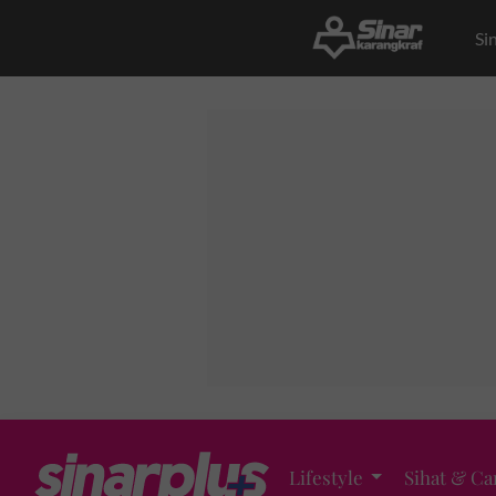
Si
Lifestyle
Sihat & Ca