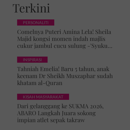
Terkini
PERSONALITI
Comelnya Puteri Amina Lela! Sheila
Majid kongsi momen indah majlis
cukur jambul cucu sulung -'Syukur
alhamdulillah'
INSPIRASI
Tahniah Emelia! Baru 5 tahun, anak
keenam Dr Sheikh Muszaphar sudah
khatam al-Quran
KISAH MASYARAKAT
Dari gelanggang ke SUKMA 2026,
ABARO Langkah Juara sokong
impian atlet sepak takraw