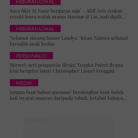
HIBURAN LOKAL
Saya fikir M Nasir bergurau saja’ - Aliff Aziz syukur
rezeki bawa watak utama Mansur & Liu, nafi dipilih
kerana rupa
HIBURAN LOKAL
'Selamat datang Imane Laudya.' Intan Najuwa selamat
bersalin anak kedua
PERSONALITI
Berseri-seri pengantin diraja! Tengku Puteri Ilyana
kini bergelar isteri Christopher Lionel Froggatt
MEDIK
Jangan buat bahan gurauan! Berdengkur kuat boleh
jadi isyarat amaran daripada tubuh, ketahui bahaya
tersembunyi OSA