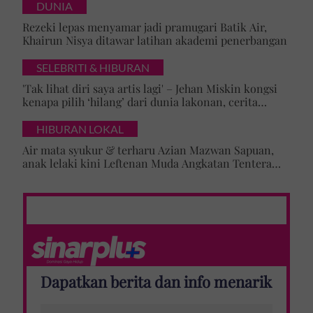
DUNIA
Rezeki lepas menyamar jadi pramugari Batik Air,
Khairun Nisya ditawar latihan akademi penerbangan
SELEBRITI & HIBURAN
'Tak lihat diri saya artis lagi' – Jehan Miskin kongsi
kenapa pilih ‘hilang’ dari dunia lakonan, cerita
cabaran besarkan anak campuran
HIBURAN LOKAL
Air mata syukur & terharu Azian Mazwan Sapuan,
anak lelaki kini Leftenan Muda Angkatan Tentera
Malaysia: 'Mama sentiasa doakan…'
Dapatkan berita dan info menarik