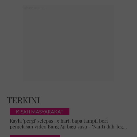
TERKINI
KISAH MASYARAKAT
Kayla 'pergi' selepas 49 hari, bapa tampil beri
penjelasan video Bang Aji bagi susu - 'Nanti dah 'lega',
adik baliklah'