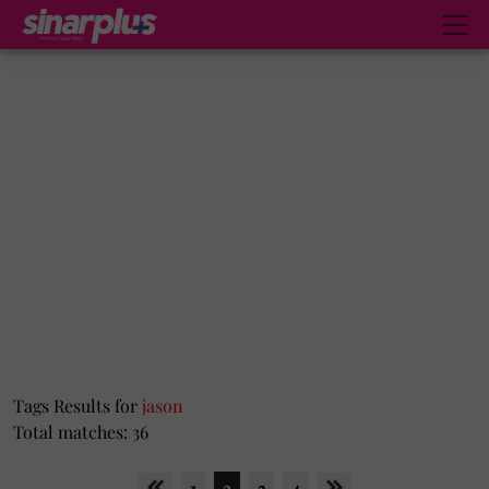
Tags Results for
jason
Total matches: 36
1
2
3
4