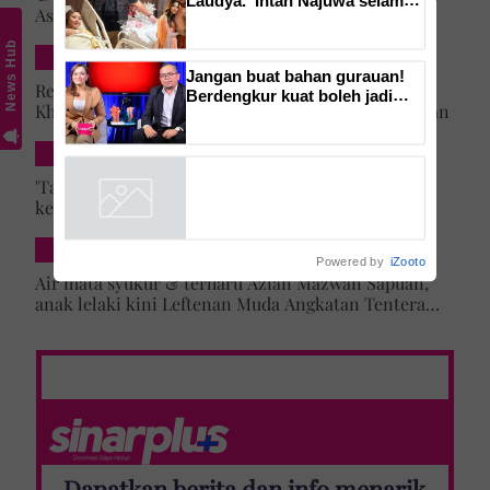
Asma' 25 tahun lalu tercapai, anak lelaki daftar
bersalin anak kedua
masuk Universiti Malaya
News Hub
DUNIA
Jangan buat bahan gurauan!
Rezeki lepas menyamar jadi pramugari Batik Air,
Berdengkur kuat boleh jadi
Khairun Nisya ditawar latihan akademi penerbangan
isyarat amaran daripada tubuh,
ketahui bahaya tersembunyi
SELEBRITI & HIBURAN
OSA
'Tak lihat diri saya artis lagi' – Jehan Miskin kongsi
kenapa pilih ‘hilang’ dari dunia lakonan, cerita
cabaran besarkan anak campuran
HIBURAN LOKAL
Powered by
iZooto
Air mata syukur & terharu Azian Mazwan Sapuan,
anak lelaki kini Leftenan Muda Angkatan Tentera
Malaysia: 'Mama sentiasa doakan…'
Dapatkan berita dan info menarik