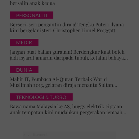
bersalin anak kedua
PERSONALITI
Berseri-seri pengantin diraja! Tengku Puteri Ilyana
kini bergelar isteri Christopher Lionel Froggatt
MEDIK
Jangan buat bahan gurauan! Berdengkur kuat boleh
jadi isyarat amaran daripada tubuh, ketahui bahaya
tersembunyi OSA
DUNIA
Mahir IT, Pembaca Al-Quran Terbaik World
Muslimah 2013, gelaran diraja menantu Sultan
Brunei, Pengiran Raabi’atul Adawiyyah ditarik serta-
merta
TEKNOLOGI & TURBO
Bawa nama Malaysia ke AS, buggy elektrik ciptaan
anak tempatan kini mudahkan pergerakan jemaah
majlis ilmu