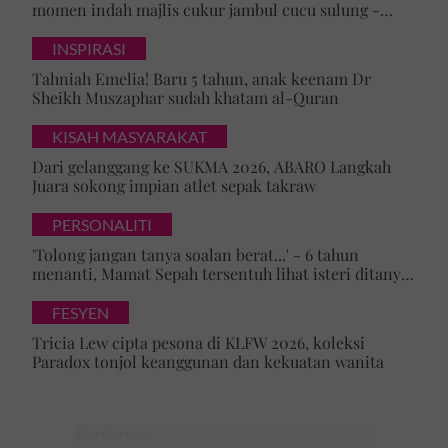
momen indah majlis cukur jambul cucu sulung -
'Syukur alhamdulillah'
INSPIRASI
Tahniah Emelia! Baru 5 tahun, anak keenam Dr
Sheikh Muszaphar sudah khatam al-Quran
KISAH MASYARAKAT
Dari gelanggang ke SUKMA 2026, ABARO Langkah
Juara sokong impian atlet sepak takraw
PERSONALITI
'Tolong jangan tanya soalan berat...' - 6 tahun
menanti, Mamat Sepah tersentuh lihat isteri ditanya
tentang zuriat, mohon doa dikurniakan anak
FESYEN
Tricia Lew cipta pesona di KLFW 2026, koleksi
Paradox tonjol keanggunan dan kekuatan wanita