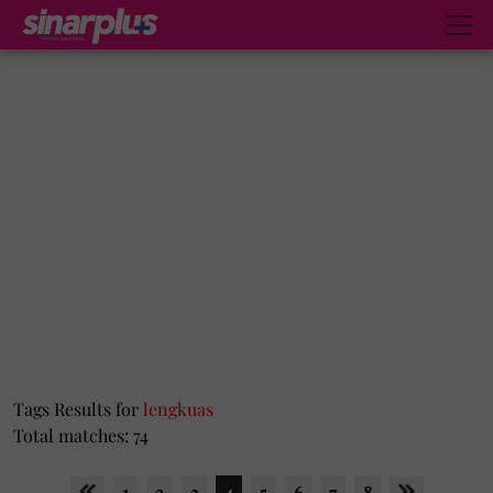
Tags Results for
lengkuas
Total matches: 74
1
2
3
4
5
6
7
8