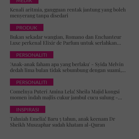
MEDIK
Kenali aritmia, gangguan rentak jantung yang boleh
menyerang tanpa disedari
PRODUK
Bukan sekadar wangian, Romano dan Enchanteur
Luxe perkenal Elixir de Parfum untuk serlahkan
keyakinan diri
PERSONALITI
'Anak-anak faham apa yang berlaku' - Syida Melvin
dedah lima bulan tidak sebumbung dengan suami,
pilih pulang ke kampung
PERSONALITI
Comelnya Puteri Amina Lela! Sheila Majid kongsi
momen indah majlis cukur jambul cucu sulung -
'Syukur alhamdulillah'
INSPIRASI
Tahniah Emelia! Baru 5 tahun, anak keenam Dr
Sheikh Muszaphar sudah khatam al-Quran