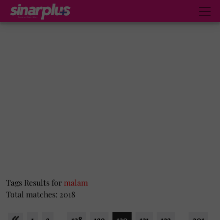
Tags Results for
malam
Total matches: 2018
1
2
...
128
129
130
131
132
...
201