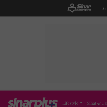
Si
Lifestyle
Sihat & Ca