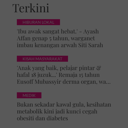
Terkini
HIBURAN LOKAL
'Ibu awak sangat hebat.' - Ayash
Affan genap 5 tahun, warganet
imbau kenangan arwah Siti Sarah
KISAH MASYARAKAT
'Anak yang baik, pelajar pintar &
hafal 18 juzuk...' Remaja 15 tahun
Eusoff Mubassyir derma organ, walk
of honour menyentuh hati
MEDIK
Bukan sekadar kawal gula, kesihatan
metabolik kini jadi kunci cegah
obesiti dan diabetes