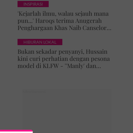
INSPIRASI
'Kejarlah ilmu, walau sejauh mana
pun...' Haroqs terima Anugerah
Penghargaan Khas Naib Canselor
UPSI
HIBURAN LOKAL
Bukan sekadar penyanyi, Hussain
kini curi perhatian dengan pesona
model di KLFW - ''Manly' dan
maskulin betul dia berjalan'