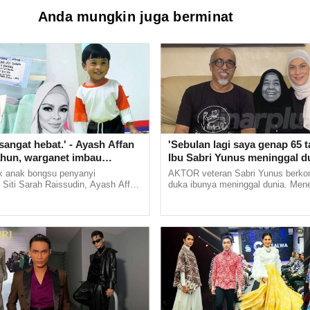
Anda mungkin juga berminat
sangat hebat.' - Ayash Affan
'Sebulan lagi saya genap 65 ta
ahun, warganet imbau
Ibu Sabri Yunus meninggal d
arwah Siti Sarah
 anak bongsu penyanyi
AKTOR veteran Sabri Yunus berkon
 Siti Sarah Raissudin, Ayash Affan
duka ibunya meninggal dunia. Mene
tahun usia. Menerusi hantaran
hantaran di Facebook, pelakon Pi 
 Allahyarham yang masih... ...
Tang Tu itu mendedahkan... ...