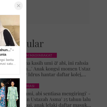
×
Popular
hun...' -
unia
KISAH MASYARAKAT
gsi berita
'Terima kasih umi & abi, ini rahsia
rusi satu
Tuhan...' Anak kongsi momen Ustaz
Mai Pi Mai
Azhar Idrus hantar daftar kolej,
luahan hati undang sebak!
INSPIRASI
'Doa umi, abi sentiasa mengiringi' -
Impian Ustazah Asma' 25 tahun lalu
tercapai, anak lelaki daftar masuk