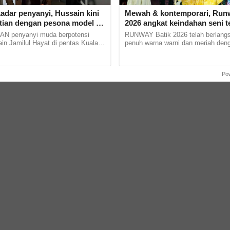
adar penyanyi, Hussain kini
Mewah & kontemporari, Runw
atian dengan pesona model di
2026 angkat keindahan seni te
anly' dan maskulin betul dia
tradisional Terengganu
 penyanyi muda berpotensi
RUNWAY Batik 2026 telah berlang
in Jamilul Hayat di pentas Kuala
penuh warna warni dan meriah deng
ion Week (KLFW) baru-baru ini
rekaan dan koleksi batik Terengg
a mata ramai. Peserta... ......
Terengganu Showcase 2026.... ...
Po