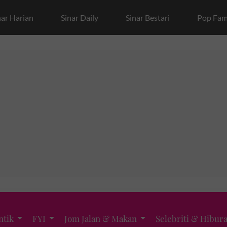
nar Harian
Sinar Daily
Sinar Bestari
Pop Fam
ntik
FYI
Jom Jalan & Makan
Selebriti & Hibur