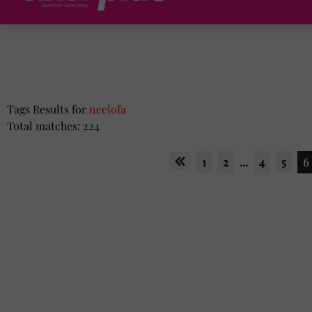
Tags Results for
neelofa
Total matches: 224
1
2
...
4
5
6