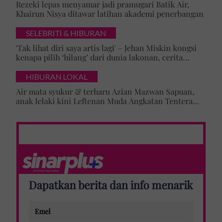
Rezeki lepas menyamar jadi pramugari Batik Air,
Khairun Nisya ditawar latihan akademi penerbangan
SELEBRITI & HIBURAN
'Tak lihat diri saya artis lagi' – Jehan Miskin kongsi
kenapa pilih ‘hilang’ dari dunia lakonan, cerita
cabaran besarkan anak campuran
HIBURAN LOKAL
Air mata syukur & terharu Azian Mazwan Sapuan,
anak lelaki kini Leftenan Muda Angkatan Tentera
Malaysia: 'Mama sentiasa doakan…'
Dapatkan berita dan info menarik