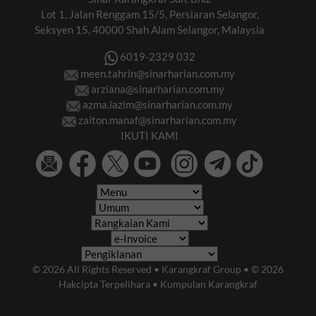
Lot 1, Jalan Renggam 15/5, Persiaran Selangor,
Seksyen 15, 40000 Shah Alam Selangor, Malaysia
6019-2329 032
meen.tahrin@sinarharian.com.my
arziana@sinarharian.com.my
azma.lazim@sinarharian.com.my
zaiton.manaf@sinarharian.com.my
IKUTI KAMI
© 2026 All Rights Reserved • Karangkraf Group • © 2026
Hakcipta Terpelihara • Kumpulan Karangkraf