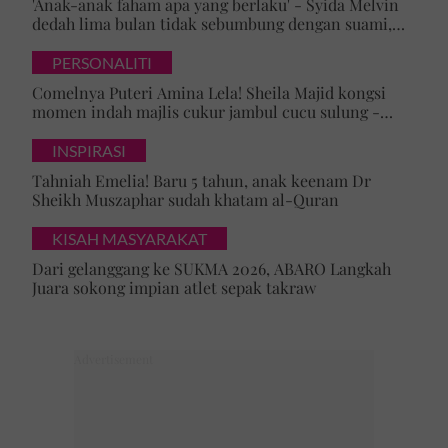
'Anak-anak faham apa yang berlaku' - Syida Melvin
dedah lima bulan tidak sebumbung dengan suami,
pilih pulang ke kampung
PERSONALITI
Comelnya Puteri Amina Lela! Sheila Majid kongsi
momen indah majlis cukur jambul cucu sulung -
'Syukur alhamdulillah'
INSPIRASI
Tahniah Emelia! Baru 5 tahun, anak keenam Dr
Sheikh Muszaphar sudah khatam al-Quran
KISAH MASYARAKAT
Dari gelanggang ke SUKMA 2026, ABARO Langkah
Juara sokong impian atlet sepak takraw