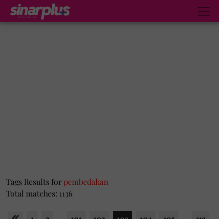
Tags Results for
pembedahan
Total matches: 1136
1
2
...
101
102
103
104
105
...
113