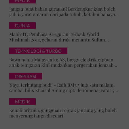
MEDIK
Jangan buat bahan gurauan! Berdengkur kuat boleh
jadi isyarat amaran daripada tubuh, ketahui bahaya
tersembunyi OSA
DUNIA
Mahir IT, Pembaca Al-Quran Terbaik World
Muslimah 2013, gelaran diraja menantu Sultan
Brunei, Pengiran Raabi’atul Adawiyyah ditarik serta-
merta
TEKNOLOGI & TURBO
Bawa nama Malaysia ke AS, buggy elektrik ciptaan
anak tempatan kini mudahkan pergerakan jemaah
majlis ilmu
INSPIRASI
'Saya terhutang budi' - Raih RM3.5 juta satu malam,
sambal bilis Khairul Aming cipta fenomena, catat 5
rekod baharu!
MEDIK
Kenali aritmia, gangguan rentak jantung yang boleh
menyerang tanpa disedari