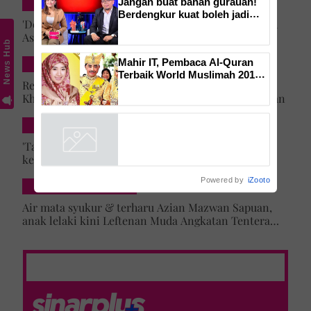
Jangan buat bahan gurauan!
INSPIRASI
Berdengkur kuat boleh jadi
'Doa umi, abi sentiasa mengiringi' -Impian Ustazah
isyarat amaran daripada tubuh,
Asma' 25 tahun lalu tercapai, anak lelaki daftar
ketahui bahaya tersembunyi
News Hub
masuk Universiti Malaya
OSA
Mahir IT, Pembaca Al-Quran
DUNIA
Terbaik World Muslimah 2013,
Rezeki lepas menyamar jadi pramugari Batik Air,
gelaran diraja menantu Sultan
Khairun Nisya ditawar latihan akademi penerbangan
Brunei, Pengiran Raabi’atul
Adawiyyah ditarik serta-merta
SELEBRITI & HIBURAN
'Tak lihat diri saya artis lagi' – Jehan Miskin kongsi
kenapa pilih ‘hilang’ dari dunia lakonan, cerita
cabaran besarkan anak campuran
Powered by
iZooto
HIBURAN LOKAL
Air mata syukur & terharu Azian Mazwan Sapuan,
anak lelaki kini Leftenan Muda Angkatan Tentera
Malaysia: 'Mama sentiasa doakan…'