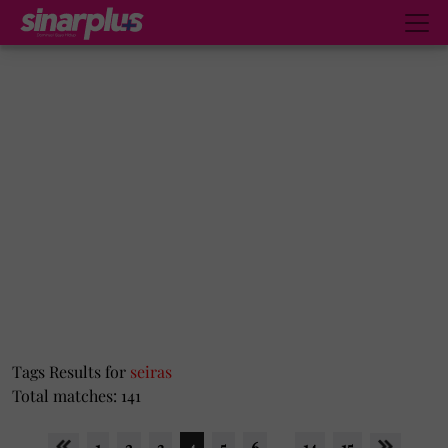
Tags Results for
seiras
Total matches: 141
1
2
3
4
5
6
...
14
15