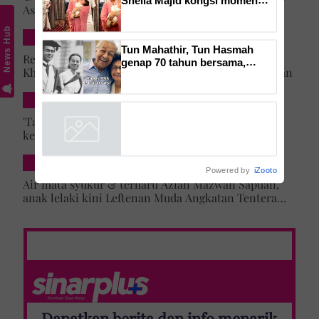
Asma' 25 tahun lalu tercapai, anak lelaki daftar
indah majlis cukur jambul cucu
masuk Universiti Malaya
sulung -'Syukur alhamdulillah'
News Hub
DUNIA
Tun Mahathir, Tun Hasmah
Rezeki lepas menyamar jadi pramugari Batik Air,
genap 70 tahun bersama,
Khairun Nisya ditawar latihan akademi penerbangan
pernah kongsi tip bahagia. 'Tak
suka sakitkan hati pasangan,
SELEBRITI & HIBURAN
kahwin sampai akhir hayat'
'Tak lihat diri saya artis lagi' – Jehan Miskin kongsi
kenapa pilih ‘hilang’ dari dunia lakonan, cerita
cabaran besarkan anak campuran
HIBURAN LOKAL
Powered by
iZooto
Air mata syukur & terharu Azian Mazwan Sapuan,
anak lelaki kini Leftenan Muda Angkatan Tentera
Malaysia: 'Mama sentiasa doakan…'
Dapatkan berita dan info menarik