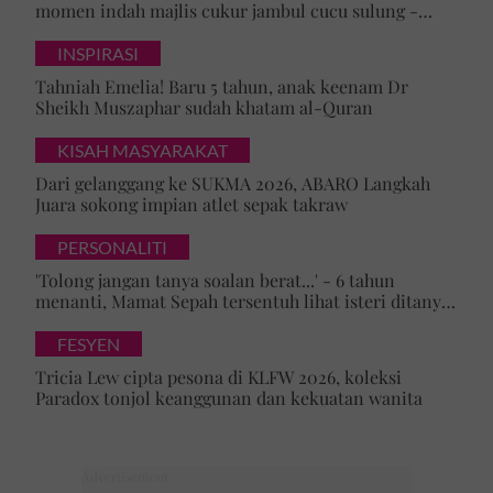
momen indah majlis cukur jambul cucu sulung -
'Syukur alhamdulillah'
INSPIRASI
Tahniah Emelia! Baru 5 tahun, anak keenam Dr
Sheikh Muszaphar sudah khatam al-Quran
KISAH MASYARAKAT
Dari gelanggang ke SUKMA 2026, ABARO Langkah
Juara sokong impian atlet sepak takraw
PERSONALITI
'Tolong jangan tanya soalan berat...' - 6 tahun
menanti, Mamat Sepah tersentuh lihat isteri ditanya
tentang zuriat, mohon doa dikurniakan anak
FESYEN
Tricia Lew cipta pesona di KLFW 2026, koleksi
Paradox tonjol keanggunan dan kekuatan wanita