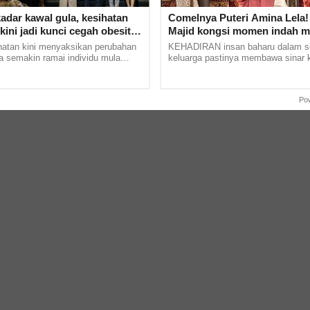
adar kawal gula, kesihatan
Comelnya Puteri Amina Lela!
kini jadi kunci cegah obesiti
Majid kongsi momen indah ma
tes
jambul cucu sulung -'Syukur
atan kini menyaksikan perubahan
KEHADIRAN insan baharu dalam s
alhamdulillah'
a semakin ramai individu mula
keluarga pastinya membawa sinar 
hatian kepada kesihatan metabolik
yang sukar diungkapkan dengan kat
kah...
yang sama turut dirasai oleh... ...
Po