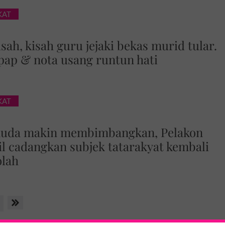
KAT
sah, kisah guru jejaki bekas murid tular.
pap & nota usang runtun hati
KAT
muda makin membimbangkan, Pelakon
ail cadangkan subjek tatarakyat kembali
olah