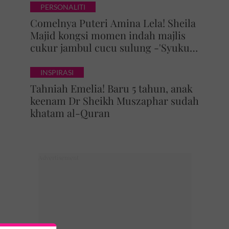
PERSONALITI
Comelnya Puteri Amina Lela! Sheila
Majid kongsi momen indah majlis
cukur jambul cucu sulung -'Syukur
alhamdulillah'
INSPIRASI
Tahniah Emelia! Baru 5 tahun, anak
keenam Dr Sheikh Muszaphar sudah
khatam al-Quran