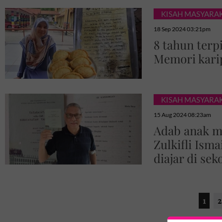
KISAH MASYARA
18 Sep 2024 03:21pm
8 tahun terpi
Memori kari
KISAH MASYARA
15 Aug 2024 08:23am
Adab anak 
Zulkifli Ism
diajar di sek
1
2