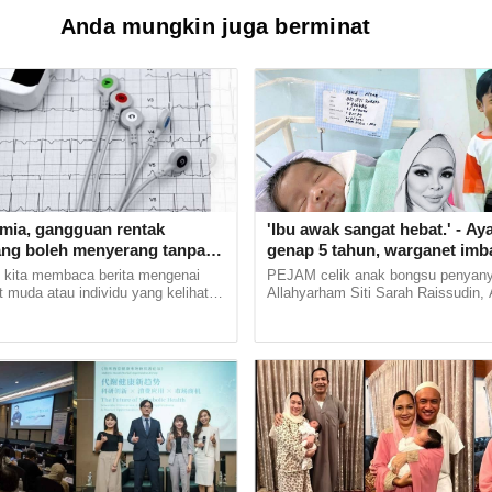
Anda mungkin juga berminat
tmia, gangguan rentak
'Ibu awak sangat hebat.' - Ay
ang boleh menyerang tanpa
genap 5 tahun, warganet imb
kenangan arwah Siti Sarah
 kita membaca berita mengenai
PEJAM celik anak bongsu penyany
t muda atau individu yang kelihatan
Allahyarham Siti Sarah Raissudin,
tiba rebah dan meninggal dunia
genap lima tahun usia. Menerusi h
kan,... ......
laman sosial Allahyarham yang masi