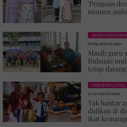
'Pengsan den
momen ambil
KISAH MASYARA
09 May 2025 06:22pm
Masih guru g
Ridzuan unda
tetap datang
HIBURAN LOKAL
23 Jan 2025 01:54pm
Tak hantar a
didikan & di
ikut kemampu