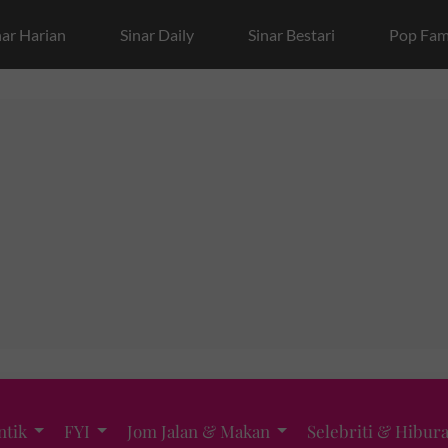
nar Harian
Sinar Daily
Sinar Bestari
Pop Fam
ntik
FYI
Jom Jalan & Makan
Selebriti & Hibur