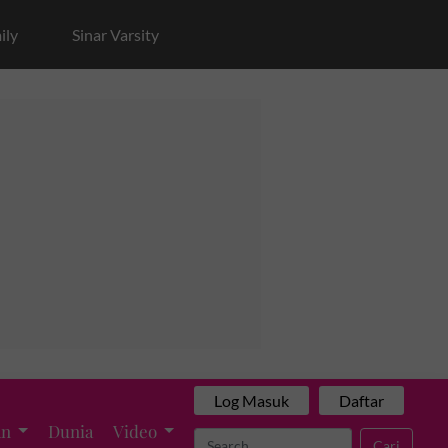
ily
Sinar Varsity
Log Masuk
Daftar
an
Dunia
Video
Cari