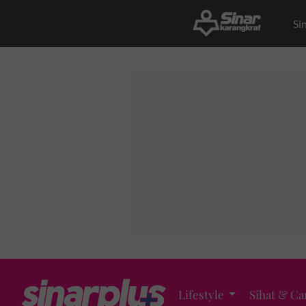
Si
Lifestyle
Sihat & Ca