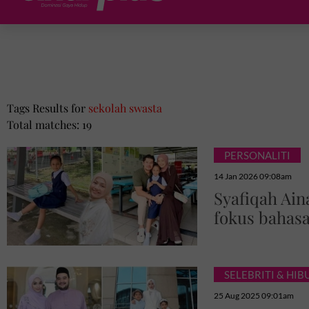
Tags Results for
sekolah swasta
Total matches: 19
PERSONALITI
14 Jan 2026 09:08am
Syafiqah Ain
fokus bahasa
SELEBRITI & HI
25 Aug 2025 09:01am