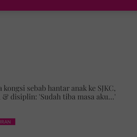
a kongsi sebab hantar anak ke SJKC,
 & disiplin: 'Sudah tiba masa aku…'
BURAN