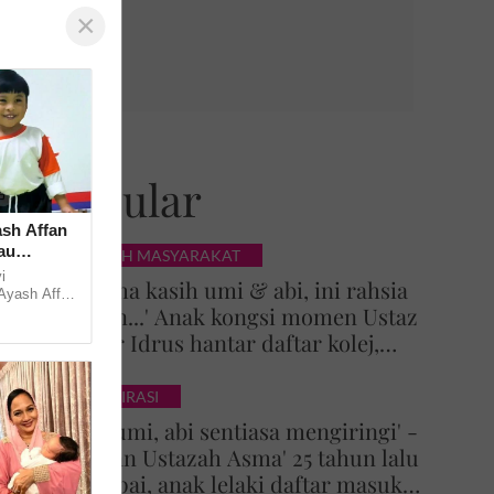
×
Popular
ash Affan
au
KISAH MASYARAKAT
i
'Terima kasih umi & abi, ini rahsia
 Ayash Affan
Tuhan...' Anak kongsi momen Ustaz
antaran
h... ...
Azhar Idrus hantar daftar kolej,
luahan hati undang sebak!
INSPIRASI
'Doa umi, abi sentiasa mengiringi' -
Impian Ustazah Asma' 25 tahun lalu
tercapai, anak lelaki daftar masuk