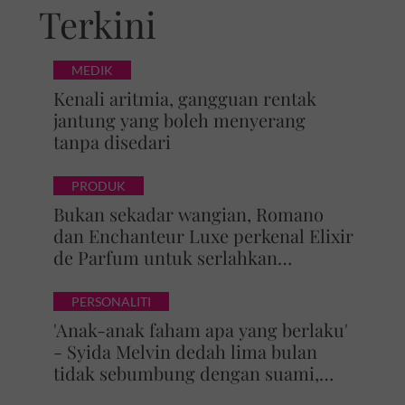
Terkini
MEDIK
Kenali aritmia, gangguan rentak
jantung yang boleh menyerang
tanpa disedari
PRODUK
Bukan sekadar wangian, Romano
dan Enchanteur Luxe perkenal Elixir
de Parfum untuk serlahkan
keyakinan diri
PERSONALITI
'Anak-anak faham apa yang berlaku'
- Syida Melvin dedah lima bulan
tidak sebumbung dengan suami,
pilih pulang ke kampung