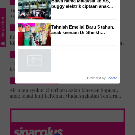
Bawa nama Malaysia ke AS,
INSPIRASI
buggy elektrik ciptaan anak
'Doa umi, abi sentiasa mengiringi' -Impian Ustazah
tempatan kini mudahkan
Asma' 25 tahun lalu tercapai, anak lelaki daftar
pergerakan jemaah majlis ilmu
News Hub
masuk Universiti Malaya
Tahniah Emelia! Baru 5 tahun,
DUNIA
anak keenam Dr Sheikh
Rezeki lepas menyamar jadi pramugari Batik Air,
Muszaphar sudah khatam al-
Khairun Nisya ditawar latihan akademi penerbangan
Quran
SELEBRITI & HIBURAN
'Tak lihat diri saya artis lagi' – Jehan Miskin kongsi
kenapa pilih ‘hilang’ dari dunia lakonan, cerita
cabaran besarkan anak campuran
Powered by
iZooto
HIBURAN LOKAL
Air mata syukur & terharu Azian Mazwan Sapuan,
anak lelaki kini Leftenan Muda Angkatan Tentera
Malaysia: 'Mama sentiasa doakan…'