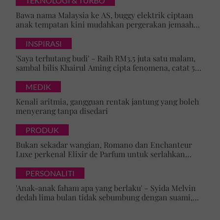
TEKNOLOGI & TURBO
Bawa nama Malaysia ke AS, buggy elektrik ciptaan
anak tempatan kini mudahkan pergerakan jemaah
majlis ilmu
INSPIRASI
'Saya terhutang budi' - Raih RM3.5 juta satu malam,
sambal bilis Khairul Aming cipta fenomena, catat 5
rekod baharu!
MEDIK
Kenali aritmia, gangguan rentak jantung yang boleh
menyerang tanpa disedari
PRODUK
Bukan sekadar wangian, Romano dan Enchanteur
Luxe perkenal Elixir de Parfum untuk serlahkan
keyakinan diri
PERSONALITI
'Anak-anak faham apa yang berlaku' - Syida Melvin
dedah lima bulan tidak sebumbung dengan suami,
pilih pulang ke kampung