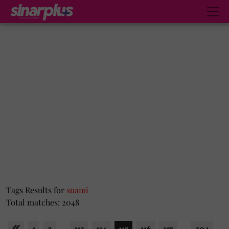
Tags Results for
suami
Total matches: 2048
1
2
...
113
114
115
116
117
...
204