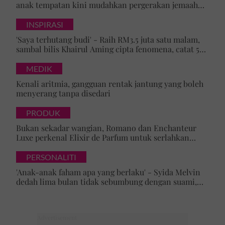
anak tempatan kini mudahkan pergerakan jemaah
majlis ilmu
INSPIRASI
'Saya terhutang budi' - Raih RM3.5 juta satu malam,
sambal bilis Khairul Aming cipta fenomena, catat 5
rekod baharu!
MEDIK
Kenali aritmia, gangguan rentak jantung yang boleh
menyerang tanpa disedari
PRODUK
Bukan sekadar wangian, Romano dan Enchanteur
Luxe perkenal Elixir de Parfum untuk serlahkan
keyakinan diri
PERSONALITI
'Anak-anak faham apa yang berlaku' - Syida Melvin
dedah lima bulan tidak sebumbung dengan suami,
pilih pulang ke kampung