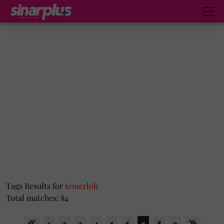
Tags Results for
temerloh
Total matches: 84
1
2
3
4
5
6
7
8
9