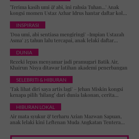
'Terima kasih umi & abi, ini rahsia Tuhan...' Anak
kongsi momen Ustaz Azhar Idrus hantar daftar kolej,
luahan hati undang sebak!
INSPIRASI
'Doa umi, abi sentiasa mengiringi' -Impian Ustazah
Asma' 25 tahun lalu tercapai, anak lelaki daftar
masuk Universiti Malaya
DUNIA
Rezeki lepas menyamar jadi pramugari Batik Air,
Khairun Nisya ditawar latihan akademi penerbangan
SELEBRITI & HIBURAN
'Tak lihat diri saya artis lagi' – Jehan Miskin kongsi
kenapa pilih ‘hilang’ dari dunia lakonan, cerita
cabaran besarkan anak campuran
HIBURAN LOKAL
Air mata syukur & terharu Azian Mazwan Sapuan,
anak lelaki kini Leftenan Muda Angkatan Tentera
Malaysia: 'Mama sentiasa doakan…'