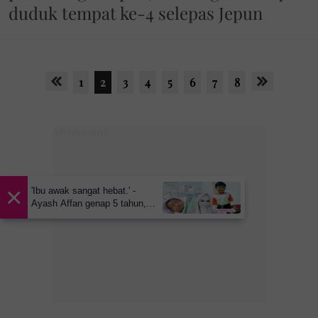
duduk tempat ke-4 selepas Jepun
1
2
3
4
5
6
7
8
×
'Ibu awak sangat hebat.' -
Ayash Affan genap 5 tahun,
warganet imbau kenangan
arwah Siti Sarah