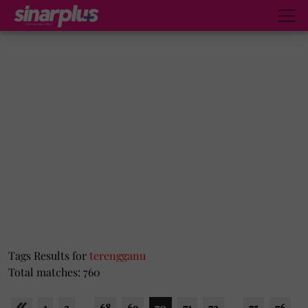
Tags Results for
terengganu
Total matches: 760
1
2
...
68
69
70
71
72
...
75
76