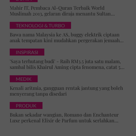
Mahir IT, Pembaca Al-Quran Terbaik World
Muslimah 2013, gelaran diraja menantu Sultan
Brunei, Pengiran Raabi’atul Adawiyyah ditarik serta-
merta
TEKNOLOGI & TURBO
Bawa nama Malaysia ke AS, buggy elektrik ciptaan
anak tempatan kini mudahkan pergerakan jemaah
majlis ilmu
INSPIRASI
'Saya terhutang budi' - Raih RM3.5 juta satu malam,
sambal bilis Khairul Aming cipta fenomena, catat 5
rekod baharu!
MEDIK
Kenali aritmia, gangguan rentak jantung yang boleh
menyerang tanpa disedari
PRODUK
Bukan sekadar wangian, Romano dan Enchanteur
Luxe perkenal Elixir de Parfum untuk serlahkan
keyakinan diri