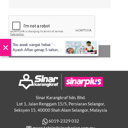
×
'Ibu awak sangat hebat.' -
Ayash Affan genap 5 tahun,
warganet imbau kenangan
arwah Siti Sarah
Sinar Karangkraf Sdn. Bhd.
Lot 1, Jalan Renggam 15/5, Persiaran Selangor,
Seksyen 15, 40000 Shah Alam Selangor, Malaysia
6019-2329 032
meen.tahrin@sinarharian.com.my