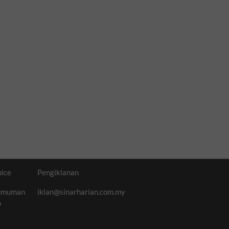
oice
Pengiklanan
umuman
iklan@sinarharian.com.my
o