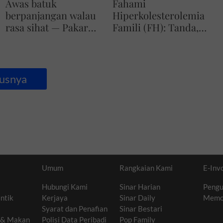
Awas batuk
Fahami
berpanjangan walau
Hiperkolesterolemia
rasa sihat — Pakar
Famili (FH): Tanda,
dedah risiko tibi
risiko jantung muda,
tersembunyi yang
rawatan statin dan
masih mudah
kepentingan
berjangkit
saringan genetik
usnya
awal
Umum
Rangkaian Kami
E-Inv
Hubungi Kami
Sinar Harian
Peng
ntik
Kerjaya
Sinar Daily
Mem
Syarat dan Penafian
Sinar Bestari
 & Makan
Polisi Data Peribadi
Pop Family