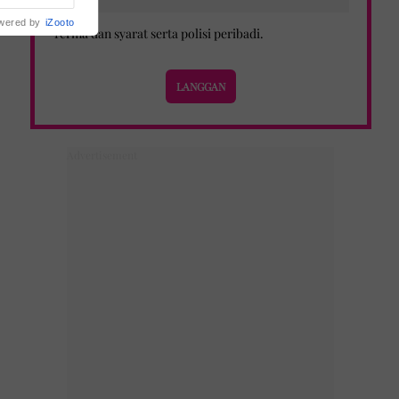
wered by
iZooto
Terma dan syarat
serta
polisi peribadi
.