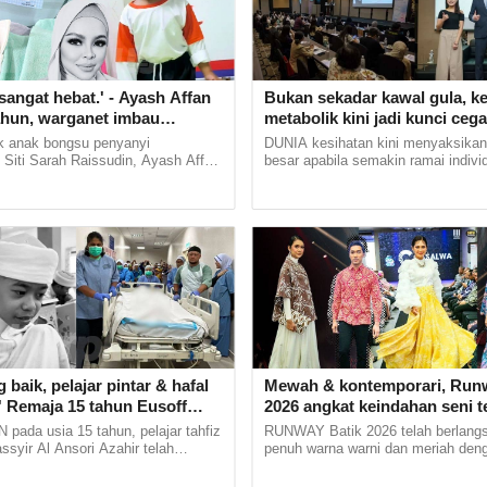
menghabiskan sebahagian besar masa dengan duduk
, memandu atau meluangkan masa di hadapan skrin.Tanpa
sangat hebat.' - Ayash Affan
Bukan sekadar kawal gula, k
ahun, warganet imbau
metabolik kini jadi kunci cega
arwah Siti Sarah
dan diabetes
 anak bongsu penyanyi
DUNIA kesihatan kini menyaksikan
 Siti Sarah Raissudin, Ayash Affan
besar apabila semakin ramai indivi
tahun usia. Menerusi hantaran
memberi perhatian kepada kesihata
an tetapi tiba-tiba rebah? Pakar
 Allahyarham yang masih... ...
sebagai langkah...
 aritmia dalam kalangan orang
mbaca berita mengenai seorang atlet muda atau individu
as tiba-tiba rebah dan meninggal dunia sewaktu
 baik, pelajar pintar & hafal
Mewah & kontemporari, Runw
.' Remaja 15 tahun Eusoff
2026 angkat keindahan seni te
MEDIK
 derma organ, walk of
tradisional Terengganu
ada usia 15 tahun, pelajar tahfiz
RUNWAY Batik 2026 telah berlang
Pakar kardiologi ini dedah bagaimana
nyentuh hati
syir Al Ansori Azahir telah
penuh warna warni dan meriah deng
hipertensi boleh menjejaskan jantung secara
lk of honor daripada warga
rekaan dan koleksi batik Terengg
mat. Pelajar... ......
Terengganu Showcase 2026.... ...