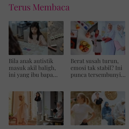
Terus Membaca
Bila anak autistik
Berat susah turun,
masuk akil baligh,
emosi tak stabil? Ini
ini yang ibu bapa
punca tersembunyi
perlu tahu”
kortisol tinggi dan
cara diet seimbang
bantu pulihkan
badan