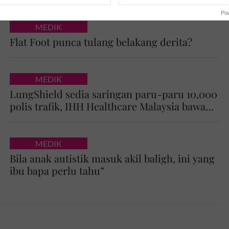
senyap tanpa...
Po
MEDIK
Flat Foot punca tulang belakang derita?
MEDIK
LungShield sedia saringan paru-paru 10,000
polis trafik, IHH Healthcare Malaysia bawa
model...
MEDIK
Bila anak autistik masuk akil baligh, ini yang
ibu bapa perlu tahu”