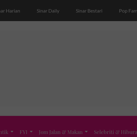
nar Harian
Sinar Daily
Sinar Bestari
Pop Fam
ntik
FYI
Jom Jalan & Makan
Selebriti & Hibur