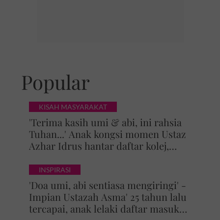
Popular
KISAH MASYARAKAT
'Terima kasih umi & abi, ini rahsia
Tuhan...' Anak kongsi momen Ustaz
Azhar Idrus hantar daftar kolej,
luahan hati undang sebak!
INSPIRASI
'Doa umi, abi sentiasa mengiringi' -
Impian Ustazah Asma' 25 tahun lalu
tercapai, anak lelaki daftar masuk