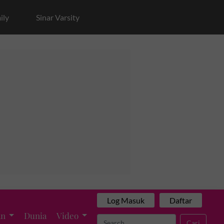
ily
Sinar Varsity
Log Masuk
Daftar
an
Dunia
Video
Cari