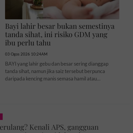
Bayi lahir besar bukan semestinya
tanda sihat, ini risiko GDM yang
ibu perlu tahu
03 Ogos 2026 10:24AM
BAYI yang lahir gebu dan besar sering dianggap
tanda sihat, namun jika saiz tersebut berpunca
daripada kencing manis semasa hamil atau
gestational diabetes mellitus (GDM), ia boleh
membawa risiko tertentu kepada...
erulang? Kenali APS, gangguan