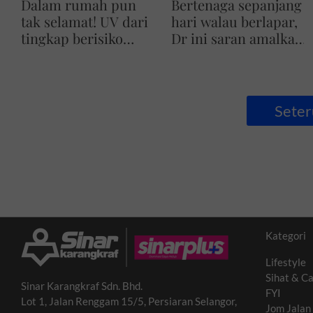
Dalam rumah pun
Bertenaga sepanjang
tak selamat! UV dari
hari walau berlapar,
tingkap berisiko
Dr ini saran amalkan
rosakkan kulit anda
konsep 2-4-2
Seter
Kategori
Lifestyle
Sihat & Ca
Sinar Karangkraf Sdn. Bhd.
FYI
Lot 1, Jalan Renggam 15/5, Persiaran Selangor,
Jom Jalan