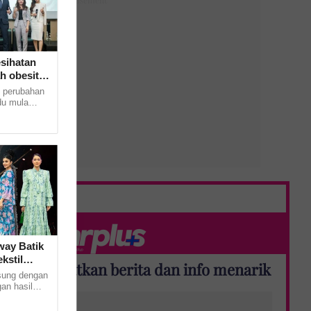
esihatan
h obesiti
 perubahan
du mula
n metabolik
ay Batik
kstil
Dapatkan berita dan info menarik
sung dengan
an hasil
anu sempena