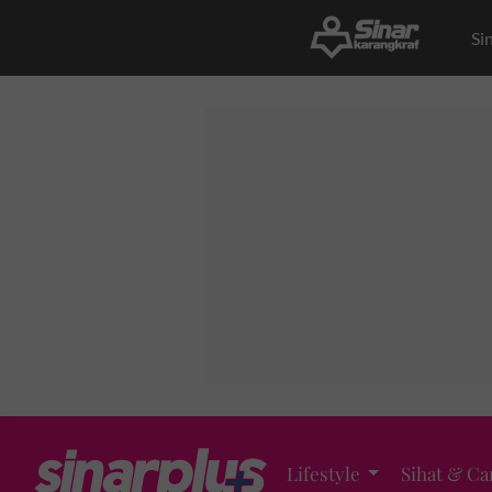
Si
Lifestyle
Sihat & Ca