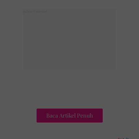
Hamemah meneruskan penceritaannya. Ujarnya,
Encik Abas berasal dari Sarawak namun menetap di
Baca Artikel Penuh
Kampung Maras, Terengganu dan bekerja sebagai
penebang pokok sagu.
“Mahu dijadikan cerita, pada satu hari, Encik Abas