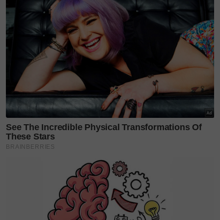
yang dimasak dalam acuan tembaga, isterinya
gantikan (mi laksa) dengan sagu untuk dimakan
dengan kuah isi ikan. Si isteri tak mahu hampakan
selera suaminya yang sukakan makanan itu (laksa),“
ceritanya.
Artikel berkaitan:
Dodol dalam kon? Ini rupanya
celorot yang orang Sarawak suka makan tu
Ajaibnya, lelaki itu terus jatuh cinta dengan
‘kekreatifan‘ isterinya.
Bukan sahaja untuk suaminya, wanita itu turut
menjamu jiran yang datang bertandang dengan
sajian ‘demam‘ suaminya.
“Dari situlah, sagu yang dimakan dengan kuah laksa
menjadi bualan ramai dan gurauan sehingga sajian