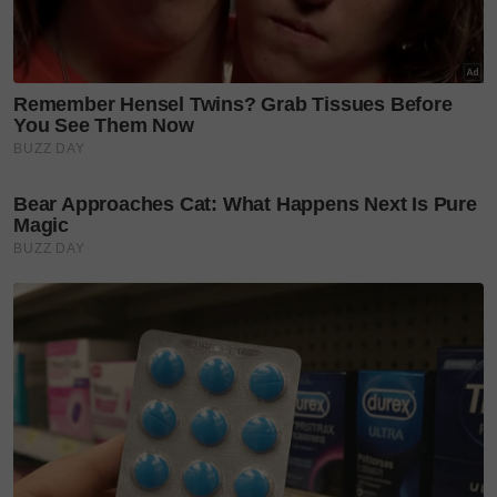
“Cuma yang uniknya, Nenek Su Halus ajar saya
panggang ikan, rasanya memang sedap berbanding
dengan isi ikan yang dikukus,“ katanya.
Selain itu, satu petua untuk memastikan menu itu
sedap dimakan, pastikan kuah berkenaan dididih
sepenuhnya dengan api yang perlahan bagi
mengelakkan santan berketul.
“Oh! Kenangan bangun seawal jam 2 pagi untuk
menyiapkan juadah ini untuk dijual masih tersemat
kemas dalam ingatan saya. Nenek Su Halus juga
suka ajar cucu-cucunya masak pelbagai jenis
masakan gulai dan nasi dagang selain kuih
tradisional seperti kuih qasidah, sagon, nekbat,
baulu, akok dan penganang,“ imbaunya.