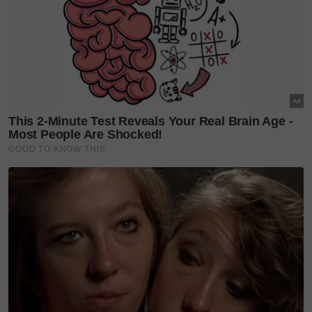
itu mendapat jolokan Che Abas Demam,“ katanya.
Isi ikan dibakar
Hamemah memberitahu
SinarPlus
, kisah klasik itu
diceritakan oleh neneknya, Halus Long atau Su
Halus sejak beliau kecil lagi.
Keterujaan mendengarnya membuatkan pembantu
tadbir itu belajar membuatnya.
Seawal usia 13 tahun, beliau sudah arif memasak
kuih berkenaan.
“Resipi kuih ini diajar oleh arwah nenek yang dulu
memang penjual kuih dan masakan Terengganu.
Rasa kuah ini tiada bezanya dengan kuah laksam
yang lain.