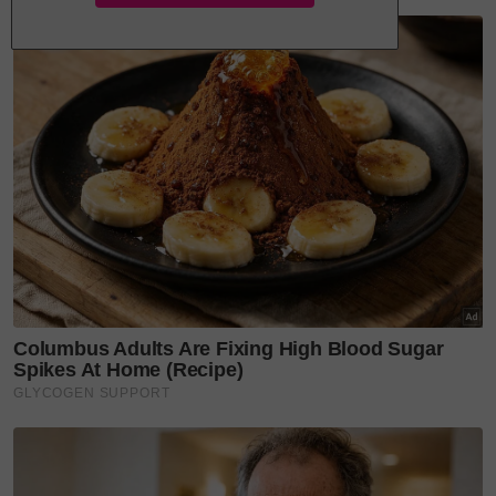
Ikan dipanggang, ambil isinya dan hancurkan.
Campurkan kesemua bahan dan masak hingga
pekat.
Kacau sehingga santan tidak berketul
Sejukkan dan masukkan ke dalam bekas.
Potong sagu mengikut selera masing-masing,
kemudian masukkan ke dalam kuah untuk
dihidangkan.