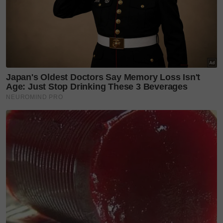
lifestylesinarharian
makan makan
cheabasdemam
Teruskan membaca