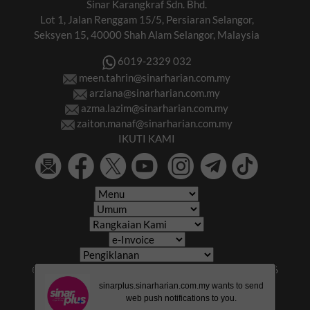
Sinar Karangkraf Sdn. Bhd.
Lot 1, Jalan Renggam 15/5, Persiaran Selangor,
Seksyen 15, 40000 Shah Alam Selangor, Malaysia
6019-2329 032
meen.tahrin@sinarharian.com.my
arziana@sinarharian.com.my
azma.lazim@sinarharian.com.my
zaiton.manaf@sinarharian.com.my
IKUTI KAMI
© 2026 All Rights Reserved • Karangkraf Group • © 2026
Hakcipta Terpelihara • Kumpulan Karangkraf