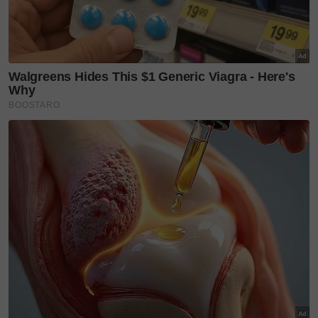
Tidak mahu resipi tradisional itu tidak lapuk ditelan
zaman, Hamimah berbesar hati berkongsi resipi kuih
berkenaan dan variasi sajian menerusi blognya,
hamemah.blogspot.com.
RESIPI kuih Che Abas Demam
Bahan-bahan
4 cawan tepung sagu
8 cawan air
2 cawan gula
Cara-cara: