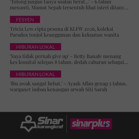
'Tolong jangan tanya soalan berat...' - 6 tahun
menanti, Mamat Sepah tersentuh lihat isteri ditanya
tentang zuriat, mohon doa dikurniakan anak
FESYEN
Tricia Lew cipta pesona di KLFW 2026, koleksi
Paradox tonjol keanggunan dan kekuatan wanita
HIBURAN LOKAL
'Saya tidak pernah give up' - Betty Banafe menang
kes komital selepas 8 tahun, dedah cabaran sebagai
ibu yang terus berjuang
HIBURAN LOKAL
'Ibu awak sangat hebat.' - Ayash Affan genap 5 tahun,
warganet imbau kenangan arwah Siti Sarah