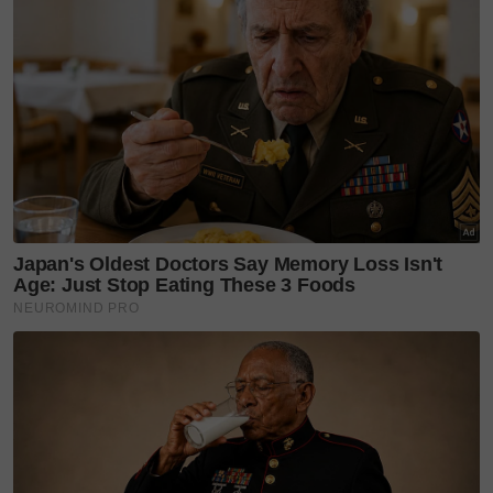
Layari portal
SinarPlus
untuk info terkini dan bermanfaat!
Jangan lupa follow kami di
Facebook
,
Instagram
,
Threads
,
Twitter
,
YouTube
&
TikTok
. Join grup
Telegram
kami
DI SINI
untuk info dan kisah penuh inspirasi
Jangan lupa dapatkan promosi istimewa
MAKANAN
KUCING TOMKRAF
yang kini sudah berada di 37
cawangan KK Super Mart terpilih di Shah Alam atau beli
secara online di platform
Shopee Karangkraf Mall
sekarang