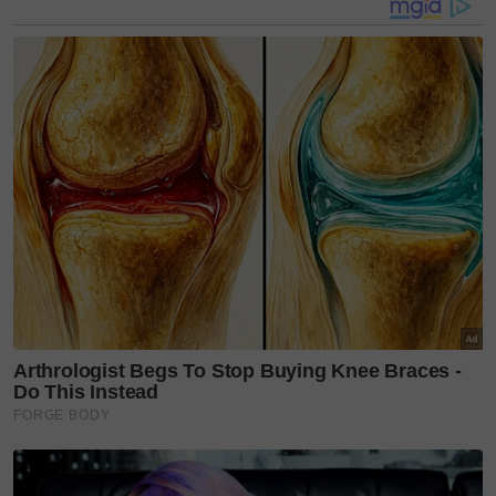
demam dan kebetulan orang kampung ada kenduri.
Laksa disajikan kepada tetamu dan laksa itu juga
makanan kegemaran Encik Abas.
“Disebabkan terikat dengan nasihat orang dulu-dulu
kononnya orang demam tak elok makan mi laksa