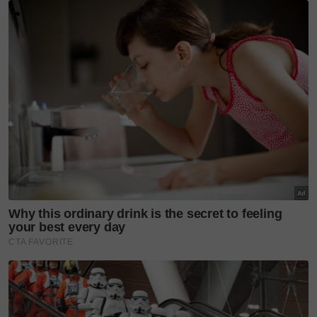
"Ini bermakna pembukaan
semula sekolah dengan
selamat.
"Dengan Panel Pentadbiran
Makanan dan Ubat-Ubatan
(FDA) Amerika Syarikat
mengesyorkan vaksin Pfizer
untuk 5 hingga 12 tahun,
Malaysia juga akan
meneruskan pemerolehan
Pfizer untuk kanak-kanak,"