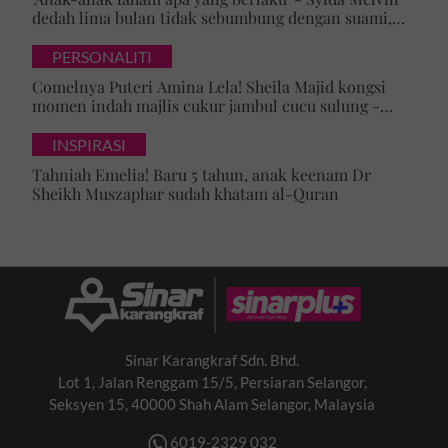
dedah lima bulan tidak sebumbung dengan suami,
pilih pulang ke kampung
PERSONALITI
Comelnya Puteri Amina Lela! Sheila Majid kongsi
momen indah majlis cukur jambul cucu sulung -
'Syukur alhamdulillah'
INSPIRASI
Tahniah Emelia! Baru 5 tahun, anak keenam Dr
Sheikh Muszaphar sudah khatam al-Quran
Sinar Karangkraf Sdn. Bhd.
Lot 1, Jalan Renggam 15/5, Persiaran Selangor,
Seksyen 15, 40000 Shah Alam Selangor, Malaysia
6019-2329 032