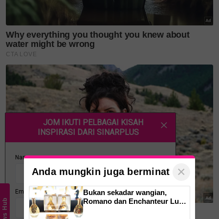
Apa tunggu lagi? Kepada ibu bapa segera lakukan
pendaftaran bagi anak-anak dalam aplikasi
MySejahtera. Mudah sahaja hanya daftar di ruangan
'Tambah Tanggungan Vaksinasi'.
Semoga bermanfaat!
Layari portal
SinarPlus
untuk info terkini dan bermanfaat!
Jangan lupa follow kami di
Facebook
,
Instagram
,
Threads
,
Twitter
,
YouTube
&
TikTok
. Join grup
Telegram
kami
DI SINI
untuk info dan kisah penuh inspirasi
Jangan lupa dapatkan promosi istimewa
MAKANAN
×
KUCING TOMKRAF
yang kini sudah berada di 37
Anda mungkin juga berminat
cawangan KK Super Mart terpilih di Shah Alam atau beli
Bukan sekadar wangian,
secara online di platform
Shopee Karangkraf Mall
sekarang
Romano dan Enchanteur Luxe
News Hub
perkenal Elixir de Parfum
untuk serlahkan keyakinan diri