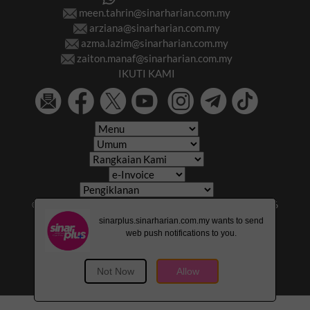
meen.tahrin@sinarharian.com.my
arziana@sinarharian.com.my
azma.lazim@sinarharian.com.my
zaiton.manaf@sinarharian.com.my
IKUTI KAMI
© 2026 All Rights Reserved • Karangkraf Group • © 2026
Hakcipta Terpelihara • Kumpulan Karangkraf