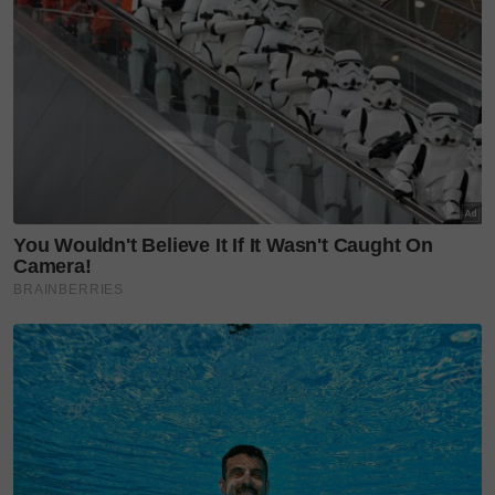
katanya.
Bagaimanapun, perincian bilakah pemberian vaksin
tersebut akan mula diberikan kepada golongan
berkenaan belum lagi dimaklumkan.
Selasa lalu, panel FDA mengesyorkan vaksin Pfizer-
Biontech Covid-19 untuk kanak-kanak berusia lima
hingga 11 tahun dengan menyatakan manfaat
suntikan itu melebihi risikonya.
Terdahulu, negara kita telah