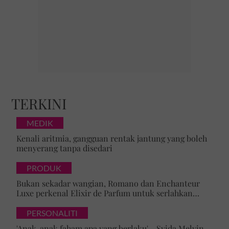
TERKINI
MEDIK
Kenali aritmia, gangguan rentak jantung yang boleh
menyerang tanpa disedari
PRODUK
Bukan sekadar wangian, Romano dan Enchanteur
Luxe perkenal Elixir de Parfum untuk serlahkan
keyakinan diri
PERSONALITI
'Anak-anak faham apa yang berlaku' - Syida Melvin