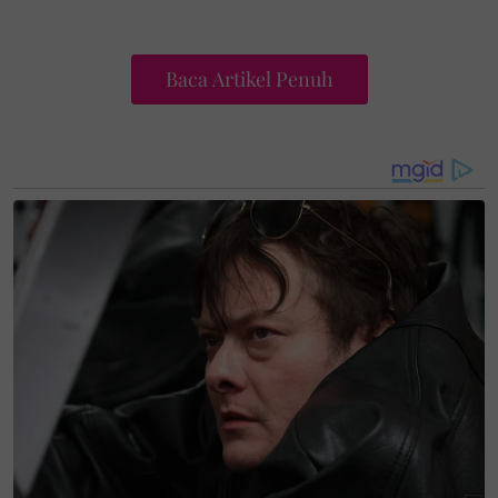
Baca Artikel Penuh
"82.4 peratus daripada remaja
(12-17 tahun) telah diberikan
sekurang-kurangnya satu dos
vaksin dan 62 peratus telah
lengkap dua dos.
angan lupa
follow
kami