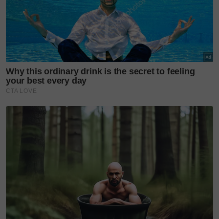
memulakan pemberian vaksin
kepada remaja berusia 12
hingga 17 tahun bermula 20
September lalu.
Baca juga
Bayaran balik
PTPTN melalui Shopee siap
boleh guna Coins, ini caranya
Setakat Khamis, 62 peratus remaja yang telah
melengkapkan vaksin atau berjumlah 1,951,450
orang. Manakala seramai 82.4 peratus atau
2,592,048 mendapat sekurang-kurangnya satu dos.