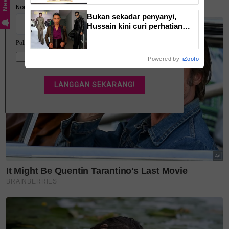
sinar ahad
Bukan sekadar penyanyi,
dominasi gaya hidup
Hussain kini curi perhatian
vaksin
dengan pesona model di KLFW
- ''Manly' dan maskulin betul
kanak kanak
dia berjalan'
Powered by
iZooto
Teruskan membaca