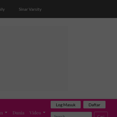
ily
Sinar Varsity
Log Masuk
Daftar
an
Dunia
Video
Cari