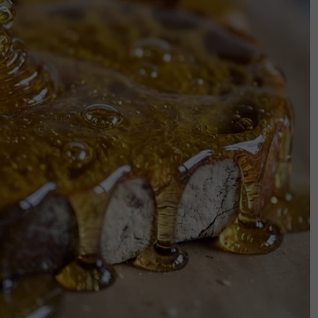
SHOCK edisi terhad ini, Datuk Haji Hamidin
jam tangan G-SHOCK edisi Harimau Malaya
uro.
kan model asas G-SHOCK GA-2000-1A9,
ya iaitu hitam dan kuning serta memiliki
n lagi gaya eksklusif dan unggul.
residen FAM, Dato’ Sivasundaram
nkuasa Eksekutif FAM.
 berbesar hati dengan kesudian pihak FAM
tinasional Jepun itu.