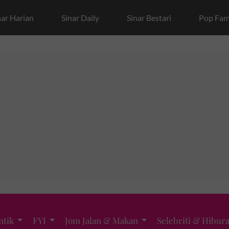
nar Harian
Sinar Daily
Sinar Bestari
Pop Fam
ntik
FYI
Jom Jalan & Makan
Selebriti & Hibur