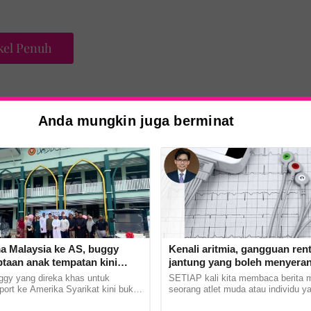
kel Penuh
Anda mungkin juga berminat
n Tajaan FAM, Datuk Hisamudin Yahaya
asi Jepun menerusi pengedar rasminya itu
at perhatian syarikat-syarikat swasta di
 Malaysia ke AS, buggy
Kenali aritmia, gangguan ren
iptaan anak tempatan kini
jantung yang boleh menyera
pergerakan jemaah majlis
disedari
ggy yang direka khas untuk
SETIAP kali kita membaca berita 
port ke Amerika Syarikat kini bukan
seorang atlet muda atau individu y
bawa nama Malaysia ke persada
cergas tiba-tiba rebah dan meningg