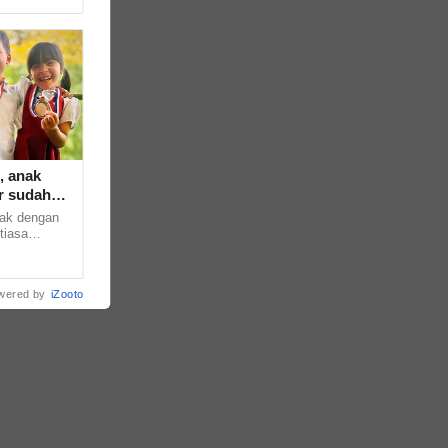
, anak
r sudah
ak dengan
tiasa
ak hairanlah
wered by
iZooto