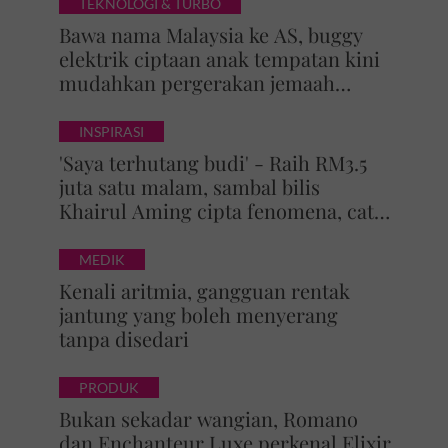
TEKNOLOGI & TURBO
Bawa nama Malaysia ke AS, buggy
elektrik ciptaan anak tempatan kini
mudahkan pergerakan jemaah
majlis ilmu
INSPIRASI
'Saya terhutang budi' - Raih RM3.5
juta satu malam, sambal bilis
Khairul Aming cipta fenomena, catat
5 rekod baharu!
MEDIK
Kenali aritmia, gangguan rentak
jantung yang boleh menyerang
tanpa disedari
PRODUK
Bukan sekadar wangian, Romano
dan Enchanteur Luxe perkenal Elixir