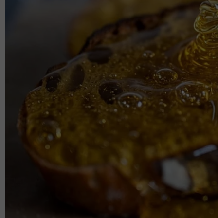
Sebagai simbolik pelancaran jam tangan Casio G-
telah menjadi individu pertama yang menerima 
dengan nombor siri 001 daripada Encik Tezuka Its
Jam tangan edisi Harimau Malaya ini mengguna
yang didatangi dengan warna tradisi Harimau Mala
ukiran logo Harimau Malaya sekali gus menyerlahka
Majlis berkenaan turut dihadiri oleh Timbalan P
Sithamparam Pillai bersama barisan Ahli Jawanta
Sementara itu, Encik Tezuka turut berkongsi rasa
untuk menjalinkan kerjasama bersama syarikat mul