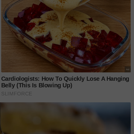
, saya pasti ia
 untuk pemain-
u Malaya
empen Kelayakan
 Asia 2023 yang
demik,” kata Datuk
 korporat ini adalah sebahagian daripada
ng sentiasa berusaha meningkatkan kualiti
 itu.