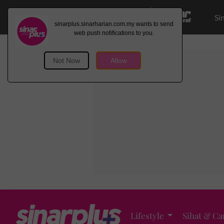
Si
Lifestyle
Sihat & Ca