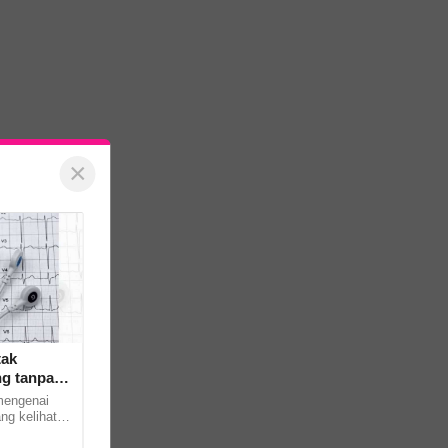
×
tak
ng tanpa
mengenai
ang kelihatan
al dunia