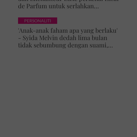
de Parfum untuk serlahkan
keyakinan diri
PERSONALITI
'Anak-anak faham apa yang berlaku'
- Syida Melvin dedah lima bulan
tidak sebumbung dengan suami,
pilih pulang ke kampung