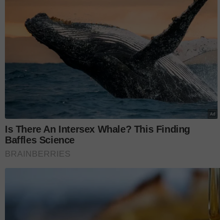
“Menerusi kerjasama ini
akan menjadi motivasi
pemain skuad Harima
memulakan kembali k
Piala Dunia 2022/Piala
tertangguh akibat pan
Hisamudin.
Jelasnya lagi, sokongan daripada syarikat-syarikat
usaha Datuk Haji Hamidin selaku Presiden FAM ya
serta nilai komersial badan induk bola sepak negara