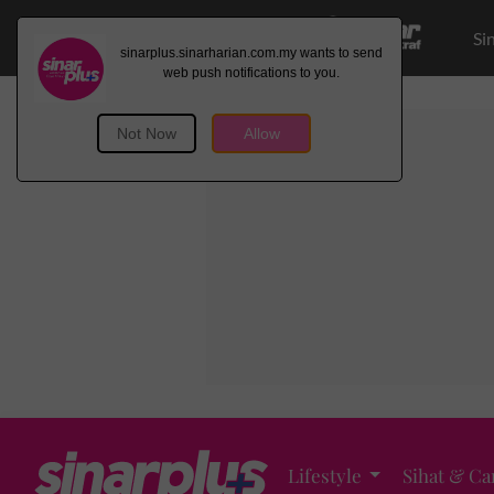
Si
Lifestyle
Sihat & Ca