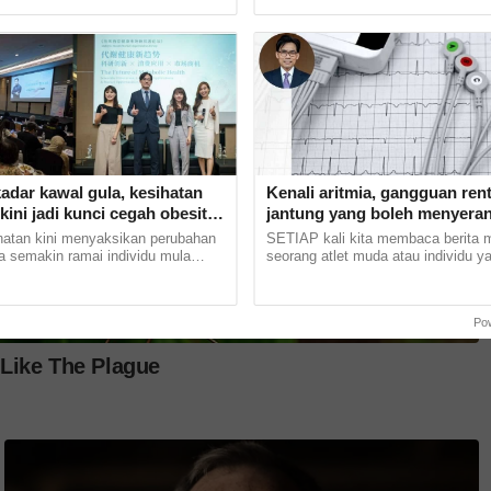
minit 51... ......
nyata membuka mata ramai. Peserta
adar kawal gula, kesihatan
Kenali aritmia, gangguan ren
kini jadi kunci cegah obesiti
jantung yang boleh menyera
tes
disedari
atan kini menyaksikan perubahan
SETIAP kali kita membaca berita 
a semakin ramai individu mula
seorang atlet muda atau individu y
hatian kepada kesihatan metabolik
cergas tiba-tiba rebah dan meningg
kah...
sewaktu bersukan,... ...
Po