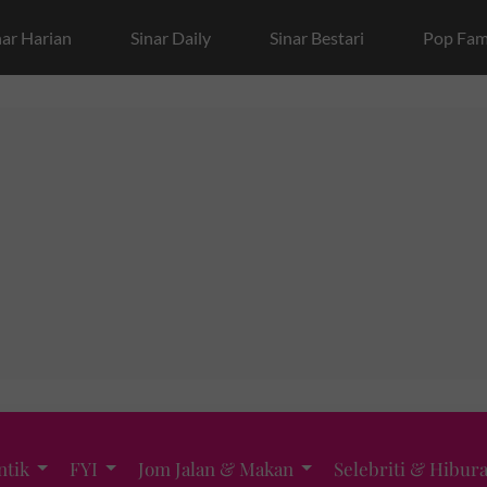
nar Harian
Sinar Daily
Sinar Bestari
Pop Fam
ntik
FYI
Jom Jalan & Makan
Selebriti & Hibur