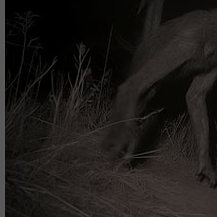
“Saya rasa lelaki yang benar-benar baik pada zam
“Good luck kepada wanita di luar sana, sebab hak
Lelaki provider
Dalam masa sama, Wanna menegaskan Islam suda
tanggungjawab mencari nafkah terletak di bahu sua
“Bila isu ini dibincangkan, ada pula yang memper
keluarga.
“Sedangkan dalam agama kita sudah jelas bahawa
nafkah,” jelasnya.
Kongsinya lagi, apabila topik lelaki ‘provider’ di
dengan persoalan sumbangan wanita.