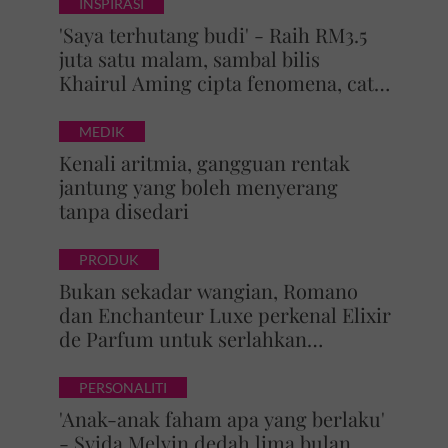
INSPIRASI
'Saya terhutang budi' - Raih RM3.5
juta satu malam, sambal bilis
Khairul Aming cipta fenomena, catat
5 rekod baharu!
MEDIK
Kenali aritmia, gangguan rentak
jantung yang boleh menyerang
tanpa disedari
PRODUK
Bukan sekadar wangian, Romano
dan Enchanteur Luxe perkenal Elixir
de Parfum untuk serlahkan
keyakinan diri
PERSONALITI
'Anak-anak faham apa yang berlaku'
- Syida Melvin dedah lima bulan