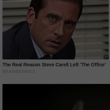
Mengulas lanjut, Wanna mengakui realitinya kini 
benar-benar mampu menyediakan nafkah sepenuh
Malah, dia menyifatkan golongan lelaki bertangg
“Memang sukar nak cari lelaki ‘provider’ yang bet