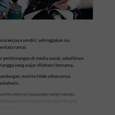
na kerjaya sendiri, sehinggakan isu
erkata ramai.
r perbincangan di media sosial, sebaliknya
 tangga yang wajar difahami bersama.
andangan, wanita tidak seharusnya
erkahwin.
wanita mencari pasangan yang mampu
ah biasa menyara keluarga sejak bujang,
r isteri.