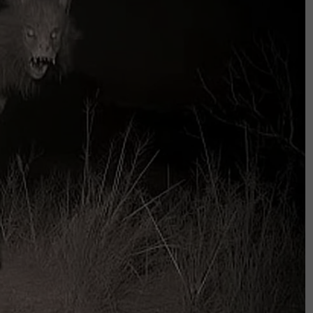
an sekarang semakin pupus.
ikatnya memang tak mudah,” katanya jujur.
h menetapkan dengan jelas bahawa
mi, bukan isteri.
soalkan apa wanita boleh sediakan untuk
 lelaki bertanggungjawab menyediakan
ketengahkan, ada pihak yang membalas