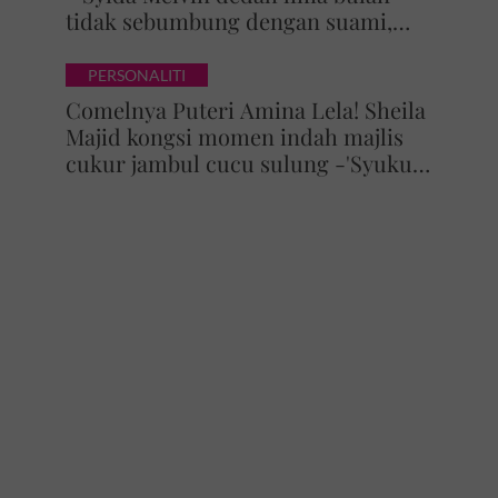
tidak sebumbung dengan suami,
pilih pulang ke kampung
PERSONALITI
Comelnya Puteri Amina Lela! Sheila
Majid kongsi momen indah majlis
cukur jambul cucu sulung -'Syukur
alhamdulillah'