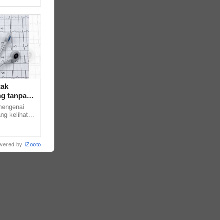
... ...
tak
ng tanpa
mengenai
ang kelihatan
al dunia
wered by
iZooto