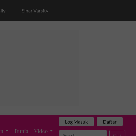
ily
Sinar Varsity
Log Masuk
Daftar
an
Dunia
Video
Cari