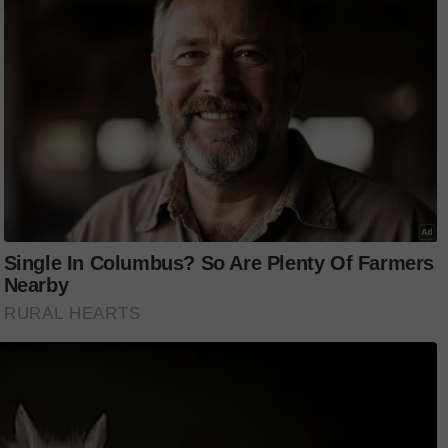
bukan mudah untuk mencari lelaki yang
nya.
ungjawab semakin berkurangan.
ul-betul boleh menyara pasangan.