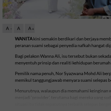
A
A
A
WANITA
kini semakin berdikari dan berjaya membi
peranan suami sebagai penyedia nafkah hangat dip
Bagi pelakon Wanna Ali, isu tersebut bukan sekada
menyentuh prinsip dan realiti kehidupan berumah
Pemilik nama penuh, Nor Syazwana Mohd Ali berp
memikul tanggungjawab menyara suami selepas b
Menurutnya, walaupun dia memahami keinginan 
menjadi ‘provider’, terutama bagi mereka yang sud
situasi itu tidak sepatutnya terbalik selepas bergela