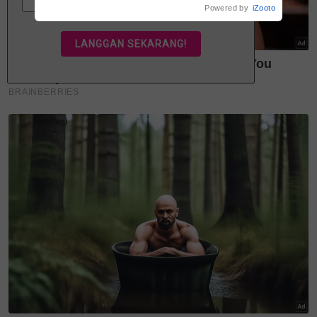
Powered by
iZooto
Masuk | Daftar
VPoints:
0
Teruskan membaca
Fasha Sandha wajah baharu
Safi Youth Gold Rania, bawa
mesej...