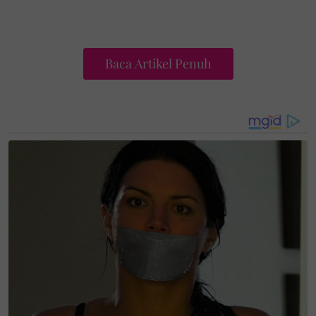
Baca Artikel Penuh
Pendekatan yang dibawa juga lebih dekat dengan
komuniti apabila mengetengahkan suasana
membeli-belah yang santai dan mesra pelanggan
tanpa mengira usia.
Pengurus Kedai Emas Salamah cawangan Ampang,
Mohd Bukri Osman berkata, majlis perasmian yang
bakal berlangsung pada 9 Mei ini turut disusun
sebagai sebuah acara santai untuk seisi keluarga.