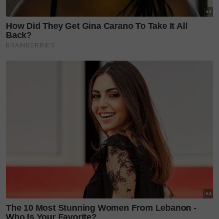
“Majlis perasmian itu nanti diserikan dengan
pelbagai acara antaranya pameran kereta dan
motorsikal mewah, para pelanggan boleh
mengambil gambar ‘Outfit of the Day (OOTD)’
untuk dimuat naik ke laman sosial.