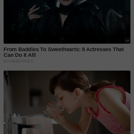
cawangan baru tetapi untuk memperkenalkan kedai
kami kepada komuniti dengan konsep layanan mesra
sesuai untuk pelbagai peringkat.
“Di sini, kami menawarkan harga trade in yang tinggi
dan harga kasih sayang untuk koleksi emas baharu di
samping jualan emas terpakai (preloved) serta
tawaran kos upah yang berpatutan,” ujarnya.
Mengangkat tagline ‘Legasi Kemewahan’, Kedai
Emas Salamah turut menampilkan pelbagai koleksi
moden seperti Marissa dan Cecilia yang sesuai
digayakan dalam pelbagai acara.
Majlis perasmian tersebut dijadual berlangsung dari
jam 12 tengah hari hingga 5 petang dan orang ramai
dijemput hadir bagi memeriahkan acara sambil