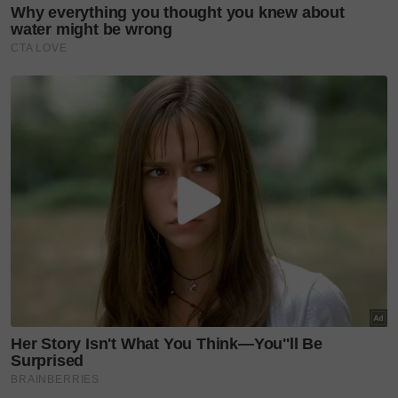
Daripada usahawan kecil
kepada pasaran lebih luas,
Sahabat...
Jangan terus terjun! LiSA
bantu orang awam
selamatkan mangsa...
Tengku Amir Shah, Datin
Paduka Seri Afzaa timang
puteri...