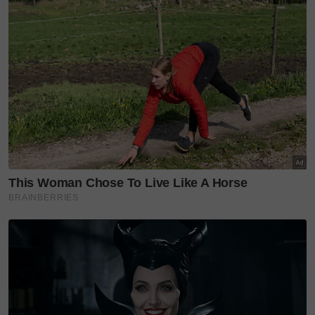
pengunjung juga boleh menyertai cabutan bertuah
yang diadakan sepanjang acara berlangsung.
Bagi mereka yang membuat pembelian minimum
RM1,000, peluang memenangi kepingan emas
seberat 10 gram turut disediakan, manakala
pengunjung yang hadir tanpa pembelian juga
berpeluang membawa pulang hamper.
Malah, kempen cabutan bertuah itu diteruskan
sepanjang tahun ini dengan tawaran hadiah pakej
umrah bagi pembelian minimum RM2,500.
Menurut Mohd Bukri, pihaknya mahu membina
hubungan yang lebih dekat dengan pelanggan
melalui layanan yang selesa dan pengalaman
membeli-belah yang lebih mesra.
“Acara ini bukan sahaja untuk meraikan pembukaan