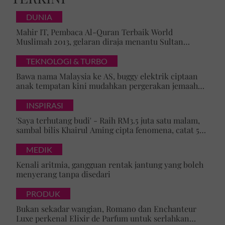
DUNIA
Mahir IT, Pembaca Al-Quran Terbaik World
Muslimah 2013, gelaran diraja menantu Sultan
Brunei, Pengiran Raabi’atul Adawiyyah ditarik serta-
merta
TEKNOLOGI & TURBO
Bawa nama Malaysia ke AS, buggy elektrik ciptaan
anak tempatan kini mudahkan pergerakan jemaah
majlis ilmu
INSPIRASI
'Saya terhutang budi' - Raih RM3.5 juta satu malam,
sambal bilis Khairul Aming cipta fenomena, catat 5
rekod baharu!
MEDIK
Kenali aritmia, gangguan rentak jantung yang boleh
menyerang tanpa disedari
PRODUK
Bukan sekadar wangian, Romano dan Enchanteur
Luxe perkenal Elixir de Parfum untuk serlahkan