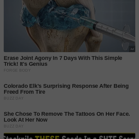
Teruskan membaca
Fasha Sandha wajah baharu
Safi Youth Gold Rania, bawa
mesej...
Daripada usahawan kecil
kepada pasaran lebih luas,
Sahabat...
Jangan terus terjun! LiSA
bantu orang awam
selamatkan mangsa...