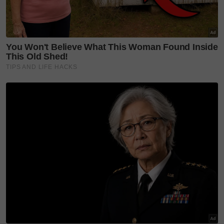
Founder dan Pengerusi syarikat.
Penglibatan beliau pastinya membawa satu dimensi
baharu yang lebih profesional, dipercayai, dan
dinamik dalam membangunkan ekosistem logam
berharga yang bertaraf antarabangsa ini.