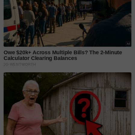
Kehadiran jenama ini dalam industri diraikan
dengan penuh gilang-gemilang menerusi Majlis
Exclusive Soft Launch AURUM GOLD yang
berlangsung di Shah Alam baru-baru ini.
Penanda aras baharu
Majlis tersebut bukan sahaja meriah dengan
kehadiran rakan niaga dan usahawan tempatan,
malah ia menjadi detik penting bagi menunjukkan
keseriusan jenama ini dalam meletakkan penanda
aras baharu bagi pasaran tempatan sebelum
melangkah ke peringkat global.
Di sebalik visi besar ini, AURUM GOLD sebenarnya
diterajui oleh figura yang tidak asing lagi iaitu
Tengku Datuk Dr Hishammuddin Zaizi selaku Co-