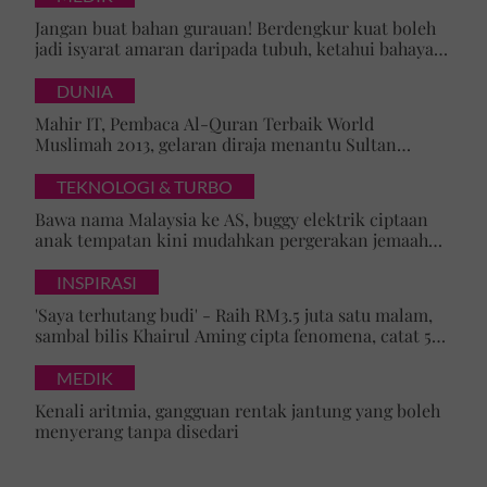
Jangan buat bahan gurauan! Berdengkur kuat boleh
jadi isyarat amaran daripada tubuh, ketahui bahaya
tersembunyi OSA
DUNIA
Mahir IT, Pembaca Al-Quran Terbaik World
Muslimah 2013, gelaran diraja menantu Sultan
Brunei, Pengiran Raabi’atul Adawiyyah ditarik serta-
merta
TEKNOLOGI & TURBO
Bawa nama Malaysia ke AS, buggy elektrik ciptaan
anak tempatan kini mudahkan pergerakan jemaah
majlis ilmu
INSPIRASI
'Saya terhutang budi' - Raih RM3.5 juta satu malam,
sambal bilis Khairul Aming cipta fenomena, catat 5
rekod baharu!
MEDIK
Kenali aritmia, gangguan rentak jantung yang boleh
menyerang tanpa disedari