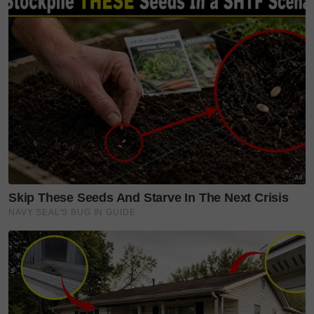
Tengku Amir Shah, Datin
Paduka Seri Afzaa timang
puteri...