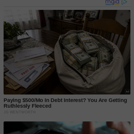
Pendekatan kreatif sebegini pastinya memberi lebih
nilai tambah kepada peminat tegar logam mulia
mahupun generasi muda yang baru berjinak-jinak
mahu mengukuhkan portfolio kewangan peribadi
mereka.