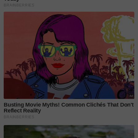
5 bilionair wanita ‘self-made’ terkaya di dunia,
taikun hartanah paling top dengan RM50.49
bilion
Harta RM5.74 bilion pada usia 25 tahun,
bilionair wanita termuda hanya beli kereta
terpakai
7 wanita terkaya dunia 2022, taikun kosmetik
paling top dengan RM329.31 bilion