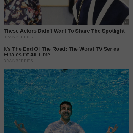
rambutnya lagi’ – Tular
kongsi...
Suami taasub tutorial
bersalin YouTube, ibu maut
tumpah...
3 tahun koma, anakanda
sulung Raja Thailand
mangkat,...
Foto: AFP