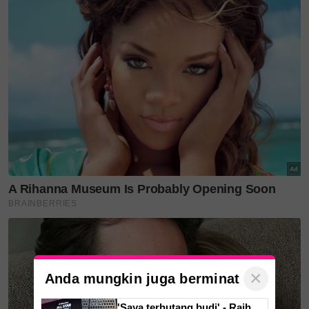
dengan dengan peranannya dalam filem
Time and
Tide, When a Man Loves a Woman
dan
The Saving
Hands.
Sehingga Februari, Forbes menyenaraikan bapa
mentuanya, Lee Shau Kee sebagai lelaki kedua
terkaya di Hong Kong dengan nilai bersih AS$29.2
bilion (RM124.03 bilion).
Bilionair itu meninggal dunia pada usia 97 tahun
pada 17 Mac, seperti yang diumumkan dalam
kenyataan akhbar oleh syarikatnya Henderson Land
Developmend.
Sumber:
NDTV
×
Layari portal
SinarPlus
untuk info terkini dan bermanfaat!
Anda mungkin juga berminat
Jangan lupa follow kami di
Facebook
,
Instagram
,
Threads
,
'Saya terhutang budi' - Raih