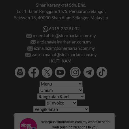
Sinar Karangkraf Sdn. Bhd.
Lot 1, Jalan Renggam 15/5, Persiaran Selangor,
Seksyen 15, 40000 Shah Alam Selangor, Malaysia
6019-2329 032
meen.tahrin@sinarharian.com.my
arziana@sinarharian.com.my
azma.lazim@sinarharian.com.my
zaiton.manaf@sinarharian.com.my
IKUTI KAMI
© 2026 All Rights Reserved • Karangkraf Group • © 2026
Hakcipta Terpelihara • Kumpulan Karangkraf