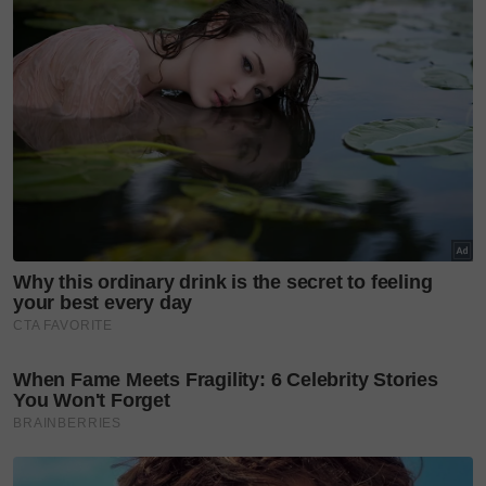
Imbas kembali pada 2015, ketika Cathy melahirkan
anak keempat, bapa mentuanya mengedarkan lebih
HK$15 juta (kira-kira RM8.14) juta dalam angpau
kepada pekerjanya.
Cathy, 43, terdahulu terkenal pada era 2000-an