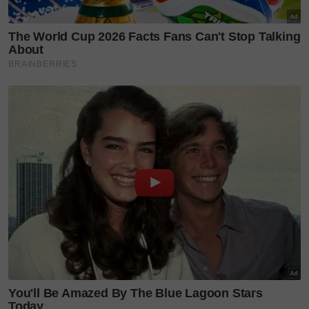
Nafkah RM2.1 juta sebulan, ada 16 pembantu,
wanita isteri bilionair hanya perlu berdandan
cantikkan diri