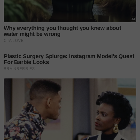
Teruskan membaca
Bukan kebetulan! Dulu
dimandikan Messi masa
umur 5 bulan,...
Foto: Instagram
@lamineyamal
‘Saya tak dapat sikat