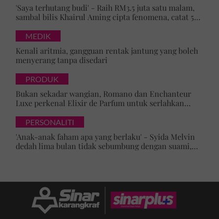
'Saya terhutang budi' - Raih RM3.5 juta satu malam,
sambal bilis Khairul Aming cipta fenomena, catat 5
rekod baharu!
MEDIK
Kenali aritmia, gangguan rentak jantung yang boleh
menyerang tanpa disedari
PRODUK
Bukan sekadar wangian, Romano dan Enchanteur
Luxe perkenal Elixir de Parfum untuk serlahkan
keyakinan diri
PERSONALITI
'Anak-anak faham apa yang berlaku' - Syida Melvin
dedah lima bulan tidak sebumbung dengan suami,
pilih pulang ke kampung