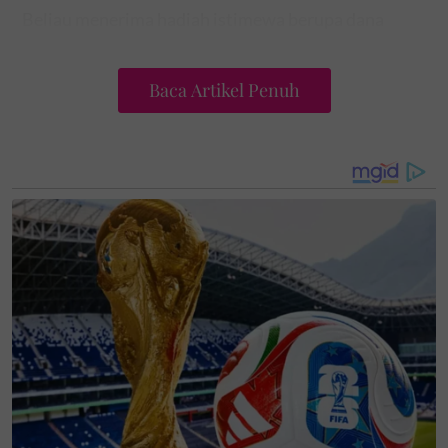
Beliau menerima hadiah istimewa berupa dana
pendidikan HK$50 juta (kira-kira RM27.2 juta),
tanah bernilai HK$1.82 bilion (kira-kira RM1 bilion),
Baca Artikel Penuh
kapal layar mewah HK$110 juta (kira-kira RM59.9
juta) dan sebuah banglo.
Memetik NDTV, Cathy yang diberi jolokan
'hundred-billion daughter-in-law'
oleh tabloid
tempatan dihadiahkan pemberian yang lumayan
atas kepercayaan terhadap peranan penting
jelitawan itu dalam keluarga dan dunia perniagaan
elit Hong Kong.
Artikel berkaitan: