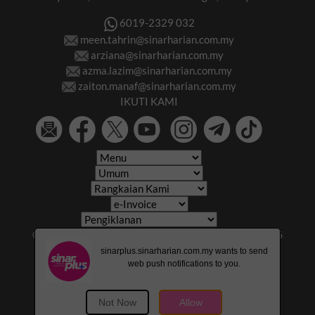
6019-2329 032
meen.tahrin@sinarharian.com.my
arziana@sinarharian.com.my
azma.lazim@sinarharian.com.my
zaiton.manaf@sinarharian.com.my
IKUTI KAMI
© 2026 All Rights Reserved • Karangkraf Group • © 2026
Hakcipta Terpelihara • Kumpulan Karangkraf