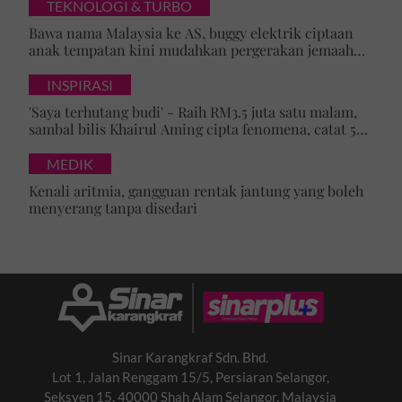
merta
TEKNOLOGI & TURBO
Bawa nama Malaysia ke AS, buggy elektrik ciptaan
anak tempatan kini mudahkan pergerakan jemaah
majlis ilmu
INSPIRASI
'Saya terhutang budi' - Raih RM3.5 juta satu malam,
sambal bilis Khairul Aming cipta fenomena, catat 5
rekod baharu!
MEDIK
Kenali aritmia, gangguan rentak jantung yang boleh
menyerang tanpa disedari
Sinar Karangkraf Sdn. Bhd.
Lot 1, Jalan Renggam 15/5, Persiaran Selangor,
Seksyen 15, 40000 Shah Alam Selangor, Malaysia