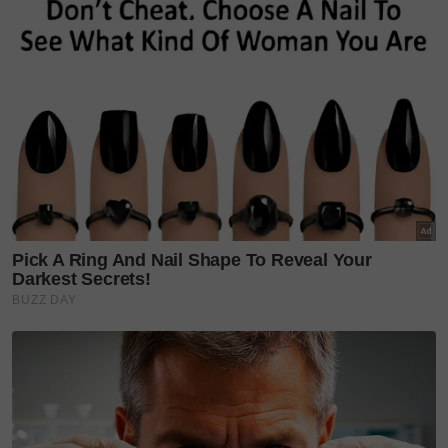
- "Al-Fatihah. Semoga terus tabah.
- "Seperti lirik lagunya, "Jika ada yang bilang ku tak
setia, jangan kau dengar... Tuhan yang tau kucinta
kau..."
- "Semoga jodoh dunia akhirat kalian.
- "Cinta BCL buat Ashraf luar biasa.
- "Rindu yang tak akan pernah habis.
- "Semangat selalu wanita hebat.
Penyanyi lagu
‘Wanita Terbahagia’
ini telah
melangsungkan perkahwinannya dengan Ashraf
Sinclair atau nama sebenarnya Ashraf Daniel
Mohammed Sinclair pada 8 November 2008.