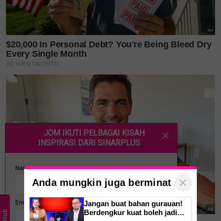
bermanfaat!
Jangan lupa follow kami
di
Twitter
,
Instagram
,
YouTube
&
Tiktok SinarPlus
.
Join grup Telegram kami
DI SINI
untuk info dan
kisah penuh inspirasi
Layari portal
SinarPlus
untuk info terkini dan bermanfaat!
Jangan lupa follow kami di
Facebook
,
Instagram
,
Threads
,
Twitter
,
YouTube
&
TikTok
. Join grup
Telegram
kami
DI SINI
untuk info dan kisah penuh inspirasi
Jangan lupa dapatkan promosi istimewa
MAKANAN
KUCING TOMKRAF
yang kini sudah berada di 37
cawangan KK Super Mart terpilih di Shah Alam atau beli
×
secara online di platform
Shopee Karangkraf Mall
sekarang
Anda mungkin juga berminat
Jangan buat bahan gurauan!
Berdengkur kuat boleh jadi
Bunga Citra Lestari