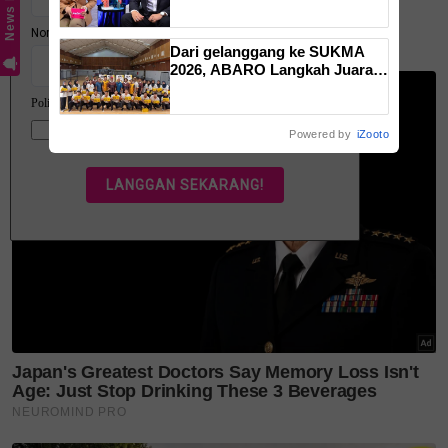
News Hub
isyarat amaran daripada tubuh,
BCL
ketahui bahaya tersembunyi
OSA
Dari gelanggang ke SUKMA
2026, ABARO Langkah Juara
sokong impian atlet sepak
takraw
Powered by
iZooto
Teruskan membaca