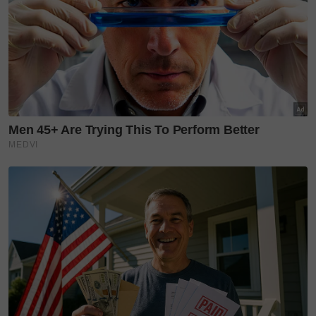
Hasil perkongsian hidup pasangan romantis ini,
mereka telah dikurniakan dengan seorang cahaya
mata lelaki iaitu Noah Aidan Sinclair yang lahir pada
22 September 2010.
Ashraf meninggal dunia pada 18 Februari 2020
akibat serangan jantung ketika tidur selepas tidak
sedarkan diri ketika dikejutkan.
Baca juga:
(VIDEO) 12 Tahun Terindah Single baharu
BCL undang air mata
Sumber:
Bunga Citra Lestari
,
Khadijah Abdul
Rahman
Oleh: Norhasliza Mohd Shafi
Layari portal
SinarPlus
untuk info terkini dan