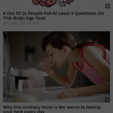
Ibu Ashraf, Khadijah Abdul Rahman juga ada
berkongsi dilaman Instagramnya dengan meluahkan
rasa syukur kerana menantunya ada bersama.
Baca juga:
Jiwamu akan selalu ada bersama kami -
BCL