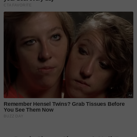
Satu perkara yang amat dipuji tentang BCL ialah
tentang hubungan baiknya bersama keluarga Ashraf.
Jelas terpapar keakraban antara mereka.
Meninjau ke ruangan komen, rata-rata peminat BCL
memberikan ucap selamat sempena ulang tahun
perkahwinannya bersama arwah Ashraf. Berikut
antara komen daripada warga maya. Ujar mereka:
- "Al-Fatihah. Selamat ulang tahun perkahwinan.