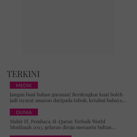
TERKINI
MEDIK
Jangan buat bahan gurauan! Berdengkur kuat boleh
jadi isyarat amaran daripada tubuh, ketahui bahaya
tersembunyi OSA
DUNIA
Mahir IT, Pembaca Al-Quran Terbaik World
Muslimah 2013, gelaran diraja menantu Sultan
Brunei, Pengiran Raabi’atul Adawiyyah ditarik serta-