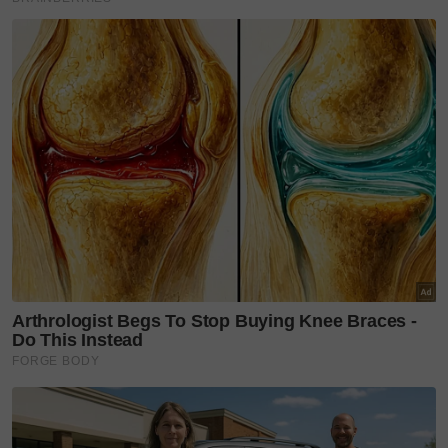
sinarplus
Isteri Hamil
HibSinar
Luqman Hafidz
Teruskan membaca