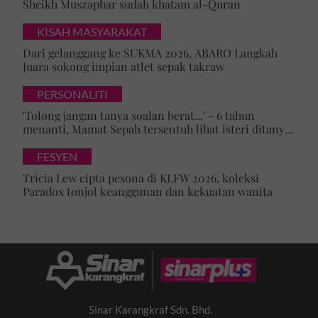
Sheikh Muszaphar sudah khatam al-Quran
KISAH MASYARAKAT
Dari gelanggang ke SUKMA 2026, ABARO Langkah
Juara sokong impian atlet sepak takraw
PERSONALITI
'Tolong jangan tanya soalan berat...' - 6 tahun
menanti, Mamat Sepah tersentuh lihat isteri ditanya
tentang zuriat, mohon doa dikurniakan anak
FESYEN
Tricia Lew cipta pesona di KLFW 2026, koleksi
Paradox tonjol keanggunan dan kekuatan wanita
Sinar Karangkraf Sdn. Bhd.