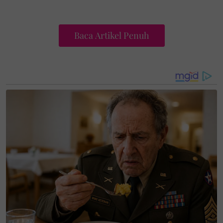
Baca Artikel Penuh
Terdahulu Luqman mendirikan rumah tangga
dengan isteri, Nurul Atiqah Mad Apandi pada bulan
Mac lalu ketika negara dalam pelaksanaan Perintah
Kawalan Pergerakan (PKP).
Majlis tersebut diadakan secara tertutup dengan
hanya dihadiri keluarga terdekat kedua belah pihak
sahaja.