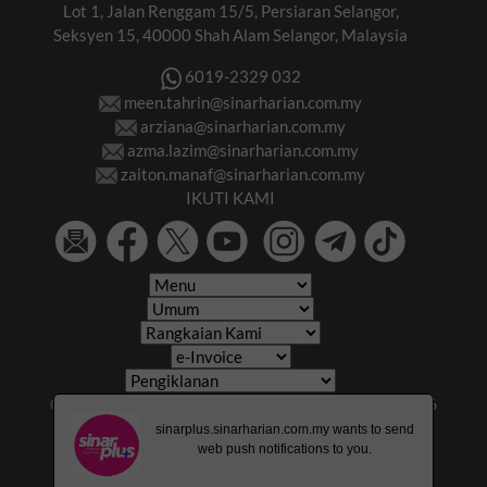
Lot 1, Jalan Renggam 15/5, Persiaran Selangor,
Seksyen 15, 40000 Shah Alam Selangor, Malaysia
6019-2329 032
meen.tahrin@sinarharian.com.my
arziana@sinarharian.com.my
azma.lazim@sinarharian.com.my
zaiton.manaf@sinarharian.com.my
IKUTI KAMI
© 2026 All Rights Reserved • Karangkraf Group • © 2026
Hakcipta Terpelihara • Kumpulan Karangkraf