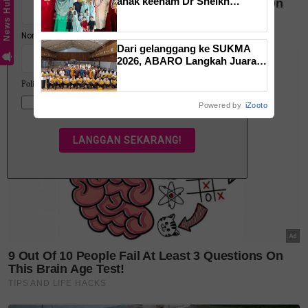
anak keenam Dr Sheikh
News Hub
Muszaphar sudah khatam al-
Quran
Dari gelanggang ke SUKMA
2026, ABARO Langkah Juara
sokong impian atlet sepak
takraw
Powered by
iZooto