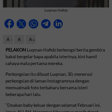
Luqman Hafidz
A
A
A
PELAKON
Luqman Hafidz berkongsi berita gembira
bakal bergelar bapa apabila isterinya, kini hamil
cahaya mata pertama mereka.
Perkongsian itu dibuat Luqman, 30, menerusi
perkongsian di laman Instagramnya dengan
memuatnaik foto terbaharu bersama isteri
beberapa hari lalu.
“Doakan baby keluar dengan selamat Februari ini,
insya-ALLAH. Harapnya kita semua masih dapat