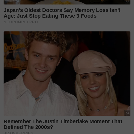
(FOTO: Instagram Luqman Hafidz)
Layari portal
SinarPlus
untuk info terkini dan bermanfaat!
Jangan lupa follow kami di
Facebook
,
Instagram
,
Threads
,
Twitter
,
YouTube
&
TikTok
. Join grup
Telegram
kami
DI SINI
untuk info dan kisah penuh inspirasi
Jangan lupa dapatkan promosi istimewa
MAKANAN
KUCING TOMKRAF
yang kini sudah berada di 37
cawangan KK Super Mart terpilih di Shah Alam atau beli
secara online di platform
Shopee Karangkraf Mall
sekarang