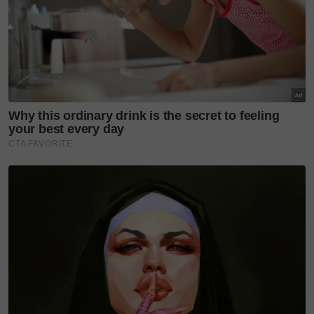
Nenek Cafe
Alamat: No.82, Jalan Kemunting, Taman Kebun Teh,
Johor Bahru
Waktu operasi: 9.30 pagi hingga 6 petang
Facebook: Nenek.Fusion
Instagram: @nenek.fusion