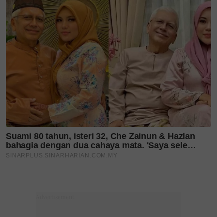
istimewa
MAKANAN KUCING TOMKRAF
yang kini
sudah berada di 37 cawangan KK Super Mart
terpilih di Shah Alam atau beli secara online di
platform
Shopee Karangkraf Mall
sekarang
Layari portal
SinarPlus
untuk info terkini dan bermanfaat!
Jangan lupa follow kami di
Facebook
,
Instagram
,
Threads
,
Twitter
,
YouTube
&
TikTok
. Join grup
Telegram
kami
DI SINI
untuk info dan kisah penuh inspirasi
Jangan lupa dapatkan promosi istimewa
MAKANAN
KUCING TOMKRAF
yang kini sudah berada di 37
cawangan KK Super Mart terpilih di Shah Alam atau beli
secara online di platform
Shopee Karangkraf Mall
sekarang