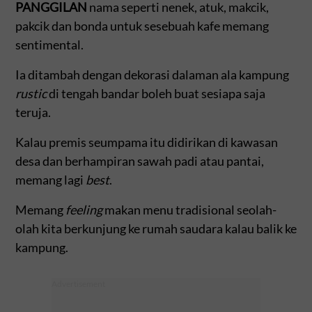
PANGGILAN
nama seperti nenek, atuk, makcik,
pakcik dan bonda untuk sesebuah kafe memang
sentimental.
Ia ditambah dengan dekorasi dalaman ala kampung
rustic
di tengah bandar boleh buat sesiapa saja
teruja.
Kalau premis seumpama itu didirikan di kawasan
desa dan berhampiran sawah padi atau pantai,
memang lagi
best
.
Memang
feeling
makan menu tradisional seolah-
olah kita berkunjung ke rumah saudara kalau balik ke
kampung.