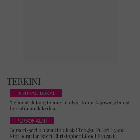
jom makan sinarplus
cafe nenek
warong atuk
cafe bonda
dapo makcik
TERKINI
HIBURAN LOKAL
'Selamat datang Imane Laudya.' Intan Najuwa selamat
bersalin anak kedua
Teruskan membaca
PERSONALITI
Berseri-seri pengantin diraja! Tengku Puteri Ilyana
kini bergelar isteri Christopher Lionel Froggatt