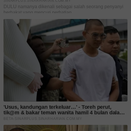
Gambar hiasan (Kredit foto: Freepik)
Ada masa, ajak kawan-kawan, famili atau saudara
mara. Sambil lepak, kita santap!
Layari portal
SinarPlus
untuk info terkini dan
bermanfaat!
Jangan lupa follow kami
di
Twitter
,
Instagram
,
Threads
,
YouTube
&
Tiktok
SinarPlus
. Join grup Telegram kami
DI SINI
untuk
info dan kisah penuh inspirasi.
Jangan lupa dapatkan promosi