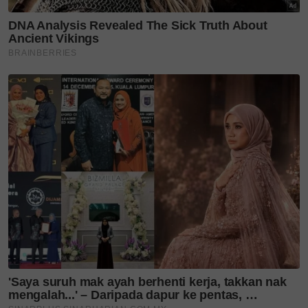
Cafe Bonda
Alamat: No 29 Jalan Indera Kayangan, Kangar, Perlis
Waktu operasi: 8 pagi hingga 3 petang
Facebook: CAFE BONDA
TikTok: @cafebonda
Jadi, apa lagi?
SinarPlus
dah kongsikan idea tempat
mana yang sesuai untuk kita jalan-jalan cari makan.