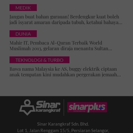
MEDIK
Jangan buat bahan gurauan! Berdengkur kuat boleh
jadi isyarat amaran daripada tubuh, ketahui bahaya
tersembunyi OSA
DUNIA
Mahir IT, Pembaca Al-Quran Terbaik World
Muslimah 2013, gelaran diraja menantu Sultan
Brunei, Pengiran Raabi’atul Adawiyyah ditarik serta-
merta
TEKNOLOGI & TURBO
Bawa nama Malaysia ke AS, buggy elektrik ciptaan
anak tempatan kini mudahkan pergerakan jemaah
majlis ilmu
Sinar Karangkraf Sdn. Bhd.
Lot 1, Jalan Renggam 15/5, Persiaran Selangor,