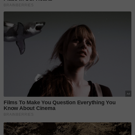
Mungkin ada beberapa tempat dikatakan sudah
menaikkan harga makanan, namun kalau sedap,
memang ramai tak kisah nak bayar.
Carian
SinarPlus
mendapati, ramai yang
mengesyorkan kafe moden dan warung dengan