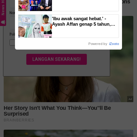
News Hub
isyarat amaran daripada tubuh,
TikTok: @warong.atok
ketahui bahaya tersembunyi
OSA
'Ibu awak sangat hebat.' -
Ayash Affan genap 5 tahun,
warganet imbau kenangan
arwah Siti Sarah
Powered by
iZooto