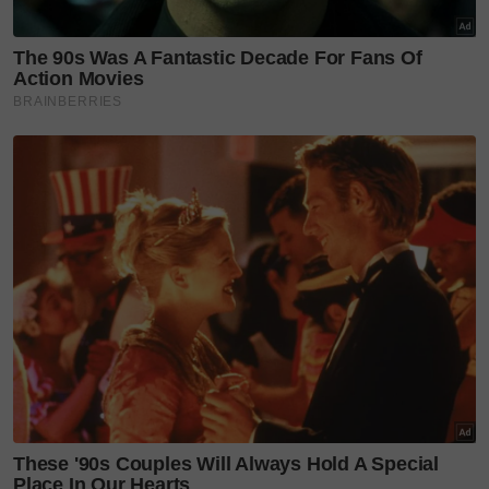
Menunya memang 'dahsyatlah, kan' dan sudah tentu
sesuai untuk port
OOTD
.
Tak kiralah menu Barat atau masakan kampung,
pasti ramai yang suka sajian yang ditawarkan.
Baca juga
3 lokasi piknik di puncak bukit, destinasi
healing dan OOTD unik boleh simpan dalam bucket
list
Antaranya set telur goyang, mi rebus,
shell out
dan
banyak lagi.