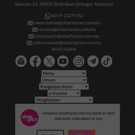
Seksyen 15, 40000 Shah Alam Selangor, Malaysia
6019-2329 032
meen.tahrin@sinarharian.com.my
arziana@sinarharian.com.my
azma.lazim@sinarharian.com.my
zaiton.manaf@sinarharian.com.my
IKUTI KAMI
© 2026 All Rights Reserved • Karangkraf Group • © 2026
Hakcipta Terpelihara • Kumpulan Karangkraf