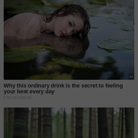
Makcik Cafe
Alamat: 302, Jalan Anak Bukit, Titi Gajah, Alor
Setar, Kedah
Waktu operasi: 5 petang hingga 11.30 malam
Facebook: Makcik cafe
Instagram: @makcik_cafe
Baca juga
Aneka makanan viral di bawah satu
bumbung. Ini 5 destinasi kalau singgah, confirm tak
menyesal